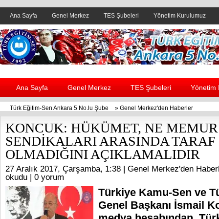
Ana Sayfa
Genel Merkez
TES Şubeleri
Yönetim Kurulumuz
Header yanı reklam alanı
Ana Sayfa
Genel Merkez
TES Şubeleri
Yönetim
Türk Eğitim-Sen Ankara 5 No.lu Şube
»
Genel Merkez'den Haberler
KONCUK: HÜKÜMET, NE MEMUR 
SENDİKALARI ARASINDA TARAF
OLMADIĞINI AÇIKLAMALIDIR
27 Aralık 2017, Çarşamba, 1:38 |
Genel Merkez'den Haber
okudu |
0 yorum
Türkiye Kamu-Sen ve T
Genel Başkanı İsmail K
medya hesabından, Türk