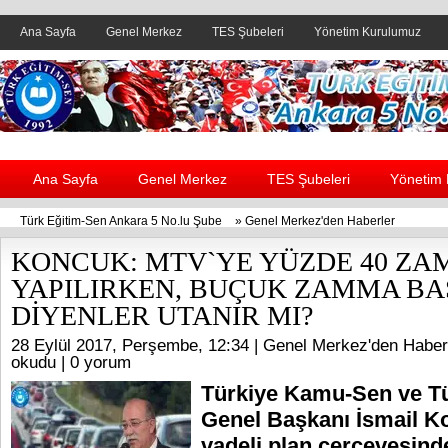
Ana Sayfa
Genel Merkez
TES Şubeleri
Yönetim Kurulumuz
Header yanı reklam alanı
Ana Sayfa
Genel Merkez
TES Şubeleri
Yönetim
Türk Eğitim-Sen Ankara 5 No.lu Şube
»
Genel Merkez'den Haberler
KONCUK: MTV`YE YÜZDE 40 ZA
YAPILIRKEN, BUÇUK ZAMMA BA
DİYENLER UTANIR MI?
28 Eylül 2017, Perşembe, 12:34 |
Genel Merkez'den Haber
okudu |
0 yorum
Türkiye Kamu-Sen ve T
Genel Başkanı İsmail K
vadeli plan çerçevesinde