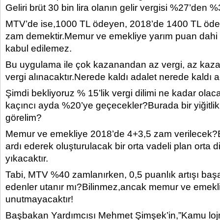
Geliri brüt 30 bin lira olanın gelir vergisi %27’den %3
MTV’de ise,1000 TL ödeyen, 2018’de 1400 TL öd
zam demektir.Memur ve emekliye yarım puan dahi 
kabul edilemez.
Bu uygulama ile çok kazanandan az vergi, az ka
vergi alınacaktır.Nerede kaldı adalet nerede kaldı ad
Şimdi bekliyoruz % 15’lik vergi dilimi ne kadar ola
kaçıncı ayda %20’ye geçecekler?Burada bir yiğitlik
görelim?
Memur ve emekliye 2018’de 4+3,5 zam verilecek?
ardı ederek oluşturulacak bir orta vadeli plan orta
yıkacaktır.
Tabi, MTV %40 zamlanırken, 0,5 puanlık artışı başa
edenler utanır mı?Bilinmez,ancak memur ve emekli
unutmayacaktır!
Başbakan Yardımcısı Mehmet Şimşek’in,”Kamu lojma