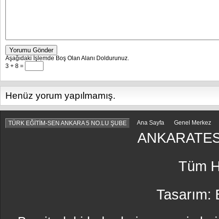
Yorumu Gönder
Aşağıdaki İşlemde Boş Olan Alanı Doldurunuz.
3 + 8 =
Henüz yorum yapılmamış.
Ana Sayfa
Genel Merkez
TÜRK EĞİTİM-SEN ANKARA 5 NO.LU ŞUBE
ANKARATES
Tüm Ha
Tasarım: