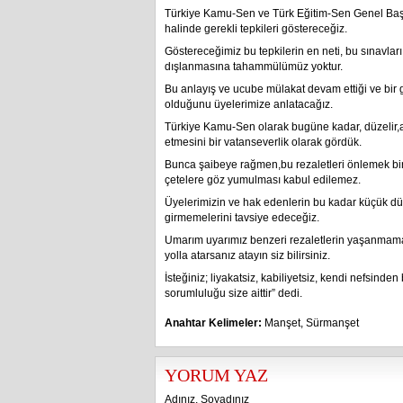
Türkiye Kamu-Sen ve Türk Eğitim-Sen Genel Başk
halinde gerekli tepkileri göstereceğiz.
Göstereceğimiz bu tepkilerin en neti, bu sınavlar
dışlanmasına tahammülümüz yoktur.
Bu anlayış ve ucube mülakat devam ettiği ve bir 
olduğunu üyelerimize anlatacağız.
Türkiye Kamu-Sen olarak bugüne kadar, düzelir,ar
etmesini bir vatanseverlik olarak gördük.
Bunca şaibeye rağmen,bu rezaletleri önlemek bir
çetelere göz yumulması kabul edilemez.
Üyelerimizin ve hak edenlerin bu kadar küçük dü
girmemelerini tavsiye edeceğiz.
Umarım uyarımız benzeri rezaletlerin yaşanmama
yolla atarsanız atayın siz bilirsiniz.
İsteğiniz; liyakatsiz, kabiliyetsiz, kendi nefsin
sorumluluğu size aittir” dedi.
Anahtar Kelimeler:
Manşet
,
Sürmanşet
YORUM YAZ
Adınız, Soyadınız