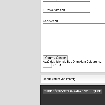
E-Posta Adresiniz
Görüşleriniz
Yorumu Gönder
Aşağıdaki İşlemde Boş Olan Alanı Doldurunuz.
+ 3 = 4
Henüz yorum yapılmamış.
TÜRK EĞİTİM-SEN ANKARA 5 NO.LU ŞUBE