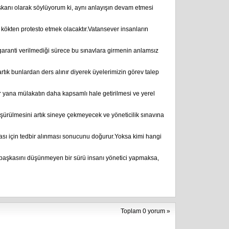
anı olarak söylüyorum ki, aynı anlayışın devam etmesi
ı kökten protesto etmek olacaktır.Vatansever insanların
garanti verilmediği sürece bu sınavlara girmenin anlamsız
tık bunlardan ders alınır diyerek üyelerimizin görev talep
 yana mülakatın daha kapsamlı hale getirilmesi ve yerel
şürülmesini artık sineye çekmeyecek ve yöneticilik sınavına
sı için tedbir alınması sonucunu doğurur.Yoksa kimi hangi
den başkasını düşünmeyen bir sürü insanı yönetici yapmaksa,
Toplam 0 yorum »