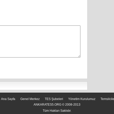
Ana Sayfa
Genel Merkez
TES Şubeleri
Yönetim Kurulumuz
Temsilcil
ANKARATES5.ORG © 2008-2013
Tüm Hakları Saklıdır.