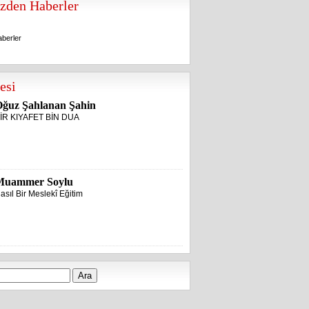
zden Haberler
berler
berler
esi
ğuz Şahlanan Şahin
İR KIYAFET BİN DUA
Muammer Soylu
asıl Bir Meslekî Eğitim