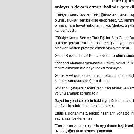
Türk Eğiti
anlayışın devam etmesi halinde gerekl
Türkiye Kamu-Sen ve Türk Eğitim-Sen Genel Başka
olumsuzlukları sert bir dille eleştirerek, “15Tem
olmayanlara hayat hakkı tanımıyor. Merkez teşki
kalıyor” dedi.
“Türkiye Kamu-Sen ve Türk Eğitim-Sen Genel Baş
halinde gerekli tepkileri göstereceğiz” diyen Ge
sınavları kökten protesto etmek olacaktır” dedi.
Genel Başkan İsmail Koncuk değerlendirmesind
“Yönetici atamada yaşananlar üzüntü verici.15T
teslim olmayanlara hayat hakkı tanımıyor.
Gerek MEB gerek diğer bakanlıkların merkez teşk
kalması sonucunu doğurmaktadır.
İktidar bu çetelere gerekli tedbirleri almak ve kam
yolunu aramak zorundadır.
Şayet bu yerel çetelerin hakimiyeti önlenmezse,
zaafiyet içindeki insanlara kalacaktır.
Bilgisiz, donanımsız, egoist insanların yönettiği h
sağlaması beklenemez.
Tüm kurum ve kuruluşlarda uygulanan traji komik
uzaklaştığını artık herkes görmelidir.