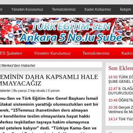
ri
Yönetim Kurulumuz
Temsilcilerimiz
Kadın Kollarımız
İletişim
Header yanı reklam alanı
ES Şubeleri
Yönetim Kurulumuz
Temsilcilerimiz
Kadın 
 Merkez'den Haberler
Son Eklen
EMİNİN DAHA KAPSAMLI HALE
16:50
TÜRK E
UMMAYACAĞIZ
ŞUBE GENEL 
12:47
8. OLA
aberler
| Bu yazıyı 2 kişi okudu |
0 yorum
DUYURUSUD
mu-Sen ve Türk Eğitim-Sen Genel Başkanı İsmail
10:46
ÖĞRETM
akat sisteminin yarattığı olumsuzlukları sert bir
10:36
Gerçek Z
tirerek, “15Temmuz ihanetinden ders almayan
Verilmesi İle 
er kendilerine teslim olmayanlara hayat hakkı
14:14
Türk Yüzy
Merkez teşkilatları taşraya hakim olamayınca
el çetelere kalıyor” dedi. “Türkiye Kamu-Sen ve