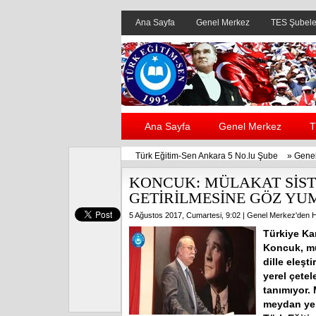
Ana Sayfa
Genel Merkez
TES Şubele
Ana Sayfa
Genel Merkez
T
Türk Eğitim-Sen Ankara 5 No.lu Şube
»
Genel
KONCUK: MÜLAKAT SİST
GETİRİLMESİNE GÖZ Y
5 Ağustos 2017, Cumartesi, 9:02 |
Genel Merkez'den H
Türkiye Ka
Koncuk, mül
dille eleş
yerel çetel
tanımıyor. 
meydan yer