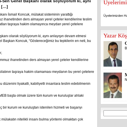
m-Sen Genel Başkanı olarak söylüyorum ki, aynı
Üyelerimi
i […]
nı İsmail Koncuk, mülakat sisteminin yarattığı
Üyelerimizden Ha
muz ihanetinden ders almayan yerel çeteler kendilerine teslim
latları taşraya hakim olamayınca meydan yerel çetelere
Üyelerimizden Ha
Yazar Köş
kanı olarak söylüyorum ki, aynı anlayışın devam etmesi
nel Başkan Koncuk, “Göstereceğimiz bu tepkilerin en neti, bu
O
B
e;
emmuz ihanetinden ders almayan yerel çeteler kendilerine
ilatının taşraya hakim olamaması meydanın bu yerel çetelere
N
u düzenini liyakatli, kabiliyetli insanlara teslim edebilmenin
 MEB başta olmak üzere tüm kurum ve kuruluşlar ahlaki
iç bir kurum ve kuruluştan istenilen hizmeti ve başarıyı
Arama:
 mülakatın nitelikli insanı bulma yöntemi olmaktan çok