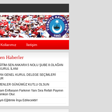
Kollarımız
İletişim
en Haberler
ĞİTİM-SEN ANKARA 5 NOLU ŞUBE 8.OLAĞAN
KURUL İLANI
ĞAN GENEL KURUL DELEGE SEÇİMLERİ
UR
ENLER GÜNÜMÜZ KUTLU OLSUN
am Enflasyon Farkının Yanı Sıra Refah Payının
Mümkün Olur.
ılı Eğitimle İnşa Edilecektir!