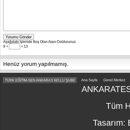
Yorumu Gönder
Aşağıdaki İşlemde Boş Olan Alanı Doldurunuz.
9 +
= 13
Henüz yorum yapılmamış.
Ana Sayfa
Genel Merkez
TÜRK EĞİTİM-SEN ANKARA 5 NO.LU ŞUBE
ANKARATES
Tüm Ha
Tasarım: