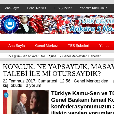
Ana Sayfa
Genel Merkez
TES Şubeleri
Yönetim Kurulumuz
Header yanı reklam alanı
Ana Sayfa
Genel Merkez
TES Şubeleri
Yönetim
Türk Eğitim-Sen Ankara 5 No.lu Şube
»
Genel Merkez'den Haberler
KONCUK: NE YAPSAYDIK, MASAY
TALEBİ İLE Mİ OTURSAYDIK?
22 Temmuz 2017, Cumartesi, 12:56 |
Genel Merkez'den Ha
kişi okudu |
0 yorum
Türkiye Kamu-Sen ve T
Genel Başkanı İsmail K
konfederasyonumuzun z
ilişkin yapılan yorumlar