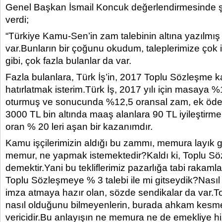
Genel Başkan İsmail Koncuk değerlendirmesinde şu
verdi;
“Türkiye Kamu-Sen’in zam talebinin altına yazılmı
var.Bunların bir çoğunu okudum, taleplerimize çok i
gibi, çok fazla bulanlar da var.
Fazla bulanlara, Türk İş’in, 2017 Toplu Sözleşme 
hatırlatmak isterim.Türk İş, 2017 yılı için masaya %1
oturmuş ve sonucunda %12,5 oransal zam, ek öd
3000 TL bin altında maaş alanlara 90 TL iyileştirm
oran % 20 leri aşan bir kazanımdır.
Kamu işçilerimizin aldığı bu zammı, memura layık 
memur, ne yapmak istemektedir?Kaldı ki, Toplu Sö
demektir.Yani bu tekliflerimiz pazarlığa tabi rakaml
Toplu Sözleşmeye % 3 talebi ile mi gitseydik?Nasıl 
imza atmaya hazır olan, sözde sendikalar da var.
nasıl olduğunu bilmeyenlerin, burada ahkam kesme
vericidir.Bu anlayışın ne memura ne de emekliye 