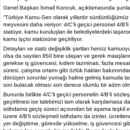
Genel Başkan İsmail Koncuk, açıklamasında şunlar
“Türkiye Kamu-Sen olarak yıllardır sürdürdüğümüz
meyvesini daha veriyor: 4/C’li geçici personel 4/B’l
statüye, kamu kuruluşları ile belediyelerdeki taşero
kamu işçisi statüsüne geçiriliyor.
Detayları ve statü değişiklik şartları henüz kamuoy
olsa da sayıları 850 bine ulaşan ve gerek maaşlar
gerekse iş güvencesi, kıdem tazminatı, fazla mesai,
süresi, çalışma ortamı gibi özlük hakları bakımından
dönüşen sorunlar yumağı haline gelmiş kamuda ta
son bulacak olması son derece olumlu bir adım olm
Bununla birlikte 4/C’li geçici personelin 4/B’li sözle
geçirilmesi ise talebimizi tam olarak karşılamasa d
istihdama geçiş süreci açısından bir aşama teşkil et
üzere 4/B’li sözleşmeli istihdamı da izinler, ücretle
yer değiştirme, görevde yükselme, iş güvencesi gib