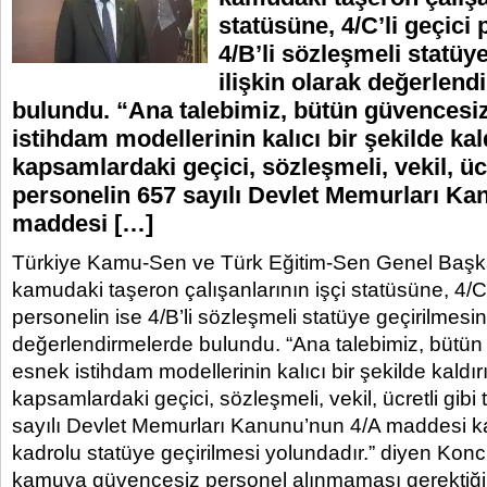
statüsüne, 4/C’li geçici 
4/B’li sözleşmeli statüy
ilişkin olarak değerlend
bulundu. “Ana talebimiz, bütün güvencesi
istihdam modellerinin kalıcı bir şekilde kal
kapsamlardaki geçici, sözleşmeli, vekil, üc
personelin 657 sayılı Devlet Memurları Ka
maddesi […]
Türkiye Kamu-Sen ve Türk Eğitim-Sen Genel Başka
kamudaki taşeron çalışanlarının işçi statüsüne, 4/C’
personelin ise 4/B’li sözleşmeli statüye geçirilmesine
değerlendirmelerde bulundu. “Ana talebimiz, bütü
esnek istihdam modellerinin kalıcı bir şekilde kaldı
kapsamlardaki geçici, sözleşmeli, vekil, ücretli gib
sayılı Devlet Memurları Kanunu’nun 4/A maddesi
kadrolu statüye geçirilmesi yolundadır.” diyen Ko
kamuya güvencesiz personel alınmaması gerektiğini 