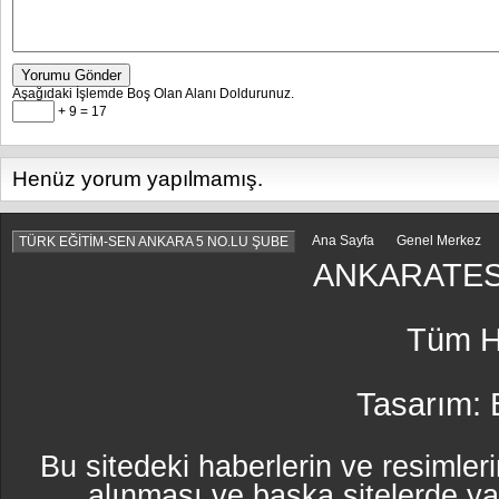
Yorumu Gönder
Aşağıdaki İşlemde Boş Olan Alanı Doldurunuz.
+ 9 = 17
Henüz yorum yapılmamış.
Ana Sayfa
Genel Merkez
TÜRK EĞİTİM-SEN ANKARA 5 NO.LU ŞUBE
ANKARATES
Tüm Ha
Tasarım:
Bu sitedeki haberlerin ve resimleri
alınması ve başka sitelerde y