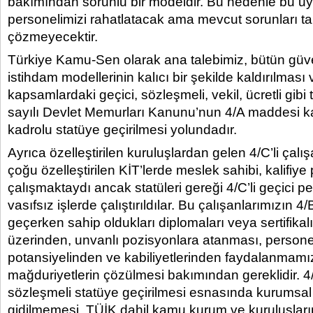
bakımından sorunlu bir modeldir. Bu nedenle bu uy
personelimizi rahatlatacak ama mevcut sorunları t
çözmeyecektir.
Türkiye Kamu-Sen olarak ana talebimiz, bütün gü
istihdam modellerinin kalıcı bir şekilde kaldırılması
kapsamlardaki geçici, sözleşmeli, vekil, ücretli gib
sayılı Devlet Memurları Kanunu’nun 4/A maddesi
kadrolu statüye geçirilmesi yolundadır.
Ayrıca özelleştirilen kuruluşlardan gelen 4/C’li çalı
çoğu özelleştirilen KİT’lerde meslek sahibi, kalifiye
çalışmaktaydı ancak statüleri gereği 4/C’li geçici p
vasıfsız işlerde çalıştırıldılar. Bu çalışanlarımızın 4/
geçerken sahip oldukları diplomaları veya sertifikal
üzerinden, unvanlı pozisyonlara atanması, persone
potansiyelinden ve kabiliyetlerinden faydalanmamı
mağduriyetlerin çözülmesi bakımından gereklidir. 4/
sözleşmeli statüye geçirilmesi esnasında kurumsal 
gidilmemesi, TÜİK dahil kamu kurum ve kuruluşları