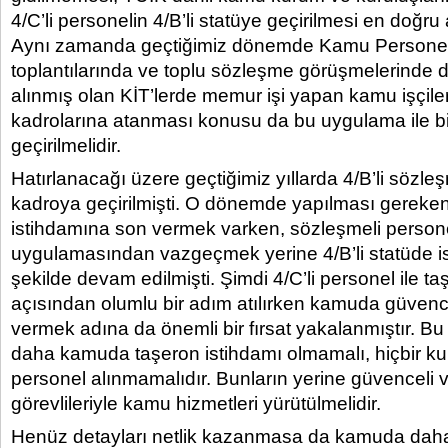
4/C’li personelin 4/B’li statüye geçirilmesi en doğru
Aynı zamanda geçtiğimiz dönemde Kamu Personel
toplantılarında ve toplu sözleşme görüşmelerinde d
alınmış olan KİT’lerde memur işi yapan kamu işçil
kadrolarına atanması konusu da bu uygulama ile bi
geçirilmelidir.
Hatırlanacağı üzere geçtiğimiz yıllarda 4/B’li sözle
kadroya geçirilmişti. O dönemde yapılması gereke
istihdamına son vermek varken, sözleşmeli personel
uygulamasından vazgeçmek yerine 4/B’li statüde i
şekilde devam edilmişti. Şimdi 4/C’li personel ile ta
açısından olumlu bir adım atılırken kamuda güven
vermek adına da önemli bir fırsat yakalanmıştır. Bu 
daha kamuda taşeron istihdamı olmamalı, hiçbir ku
personel alınmamalıdır. Bunların yerine güvenceli
görevlileriyle kamu hizmetleri yürütülmelidir.
Henüz detayları netlik kazanmasa da kamuda daha