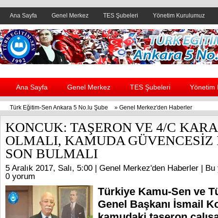
Ana Sayfa
Genel Merkez
TES Şubeleri
Yönetim Kurulumuz
Header yanı reklam alanı
Ana Sayfa
Genel Merkez
TES Şubeleri
Yönetim
Türk Eğitim-Sen Ankara 5 No.lu Şube
»
Genel Merkez'den Haberler
KONCUK: TAŞERON VE 4/C KARA
OLMALI, KAMUDA GÜVENCESİZ 
SON BULMALI
5 Aralık 2017, Salı, 5:00 |
Genel Merkez'den Haberler
| Bu 
0 yorum
Türkiye Kamu-Sen ve T
Genel Başkanı İsmail K
kamudaki taşeron çalışan