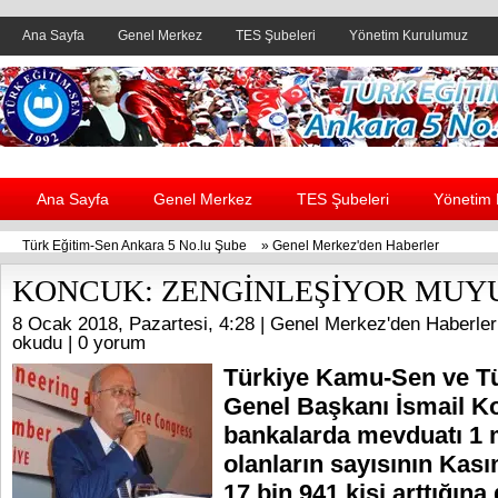
Ana Sayfa
Genel Merkez
TES Şubeleri
Yönetim Kurulumuz
Header yanı reklam alanı
Ana Sayfa
Genel Merkez
TES Şubeleri
Yönetim
Türk Eğitim-Sen Ankara 5 No.lu Şube
»
Genel Merkez'den Haberler
KONCUK: ZENGİNLEŞİYOR MUYU
8 Ocak 2018, Pazartesi, 4:28 |
Genel Merkez'den Haberler
okudu |
0 yorum
Türkiye Kamu-Sen ve T
Genel Başkanı İsmail K
bankalarda mevduatı 1 
olanların sayısının Kasım
17 bin 941 kişi arttığına