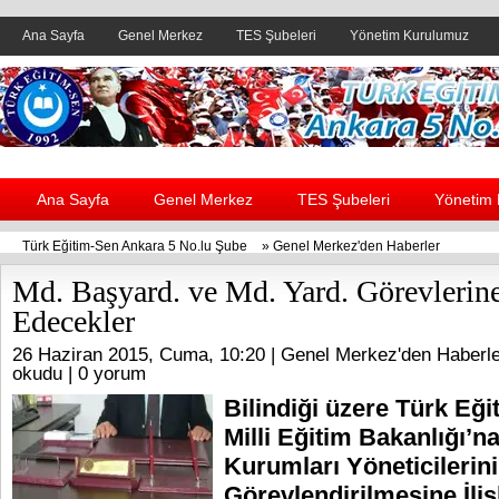
Ana Sayfa
Genel Merkez
TES Şubeleri
Yönetim Kurulumuz
Header yanı reklam alanı
Ana Sayfa
Genel Merkez
TES Şubeleri
Yönetim
Türk Eğitim-Sen Ankara 5 No.lu Şube
»
Genel Merkez'den Haberler
Md. Başyard. ve Md. Yard. Görevleri
Edecekler
26 Haziran 2015, Cuma, 10:20 |
Genel Merkez'den Haberle
okudu |
0 yorum
Bilindiği üzere Türk Eği
Milli Eğitim Bakanlığı’n
Kurumları Yöneticilerin
Görevlendirilmesine İliş