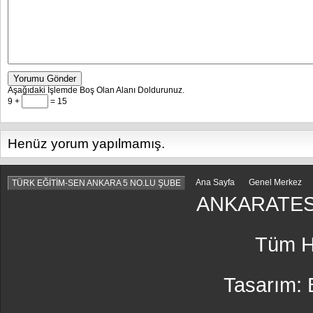
Yorumu Gönder
Aşağıdaki İşlemde Boş Olan Alanı Doldurunuz.
9 +
= 15
Henüz yorum yapılmamış.
Ana Sayfa
Genel Merkez
TÜRK EĞİTİM-SEN ANKARA 5 NO.LU ŞUBE
ANKARATES
Tüm Ha
Tasarım: