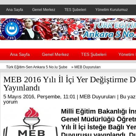
Ana Sayfa
Genel Merkez
TES Şubeleri
Yönetim Kurulumuz
Header yanı reklam alanı
Ana Sayfa
Genel Merkez
TES Şubeleri
Yönetim
Türk Eğitim-Sen Ankara 5 No.lu Şube
»
MEB Duyuruları
MEB 2016 Yılı İl İçi Yer Değiştirme 
Yayınlandı
5 Mayıs 2016, Perşembe, 11:01 |
MEB Duyuruları
| Bu yaz
yorum
Milli Eğitim Bakanlığı İ
Genel Müdürlüğü Öğret
Yılı İl İçi İsteğe Bağlı Y
Duyurusu yayınlandı. Du