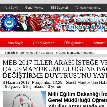
Ana Sayfa
Genel Merkez
TES Şubeleri
Yönetim Kurulumuz
Header yanı reklam alanı
Ana Sayfa
Genel Merkez
TES Şubeleri
Yönetim
Türk Eğitim-Sen Ankara 5 No.lu Şube
»
Genel Merkez'den Haberler
MEB 2017 İLLER ARASI İSTEĞE 
ÇALIŞMA YÜKÜMLÜLÜĞÜNE BAĞ
DEĞİŞTİRME DUYURUSUNU YAY
8 Haziran 2017, Perşembe, 12:29 |
Genel Merkez'den Habe
| Bu yazıyı 5 kişi okudu |
0 yorum
Milli Eğitim Bakanlığı İ
Genel Müdürlüğü Öğret
Yılı İller Arası İsteğe ve