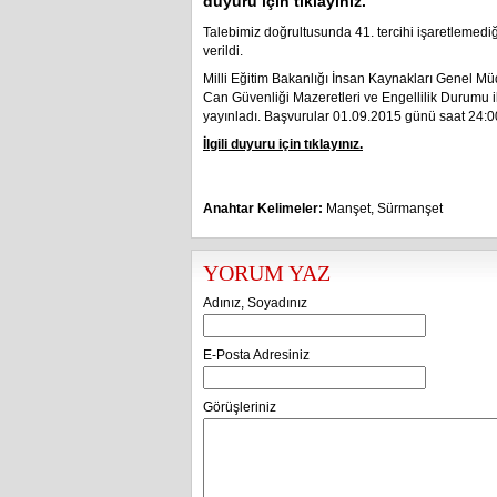
duyuru için tıklayınız.
Talebimiz doğrultusunda 41. tercihi işaretlemedi
verildi.
Milli Eğitim Bakanlığı İnsan Kaynakları Genel Müdü
Can Güvenliği Mazeretleri ve Engellilik Durumu 
yayınladı. Başvurular 01.09.2015 günü saat 24:0
İlgili duyuru için tıklayınız.
Anahtar Kelimeler:
Manşet
,
Sürmanşet
YORUM YAZ
Adınız, Soyadınız
E-Posta Adresiniz
Görüşleriniz