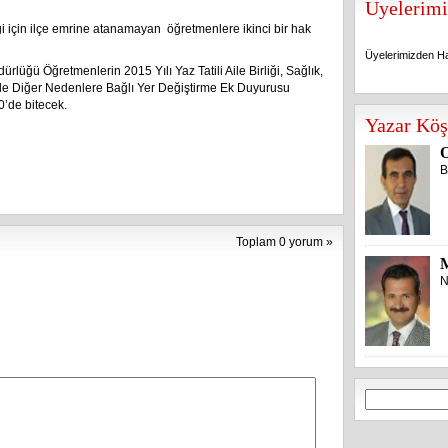
Üyelerimi
ği için ilçe emrine atanamayan öğretmenlere ikinci bir hak
Üyelerimizden Ha
rlüğü Öğretmenlerin 2015 Yılı Yaz Tatili Aile Birliği, Sağlık,
ile Diğer Nedenlere Bağlı Yer Değiştirme Ek Duyurusu
0’de bitecek.
Üyelerimizden Ha
Yazar Köş
O
B
Toplam 0 yorum »
N
Arama: