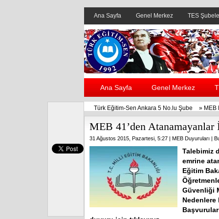
Ana Sayfa
Genel Merkez
TES Şubele
Ana Sayfa
Genel Merkez
T
Türk Eğitim-Sen Ankara 5 No.lu Şube
»
MEB D
MEB 41’den Atanamayanlar İ
31 Ağustos 2015, Pazartesi, 5:27 |
MEB Duyuruları
| B
Talebimiz d
emrine atan
Eğitim Bak
Öğretmenler
Güvenliği M
Nedenlere 
Başvurular 