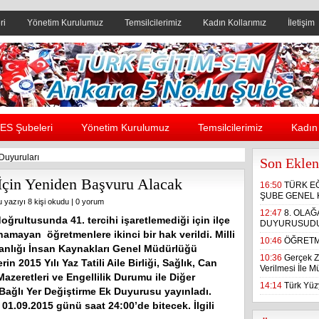
ri
Yönetim Kurulumuz
Temsilcilerimiz
Kadın Kollarımız
İletişim
Header yanı reklam alanı
ES Şubeleri
Yönetim Kurulumuz
Temsilcilerimiz
Kadın 
uyuruları
Son Eklen
çin Yeniden Başvuru Alacak
16:50
TÜRK E
ŞUBE GENEL 
u yazıyı 8 kişi okudu |
0 yorum
12:47
8. OLA
oğrultusunda 41. tercihi işaretlemediği için ilçe
DUYURUSUD
amayan öğretmenlere ikinci bir hak verildi. Milli
10:46
ÖĞRETM
anlığı İnsan Kaynakları Genel Müdürlüğü
10:36
Gerçek Z
in 2015 Yılı Yaz Tatili Aile Birliği, Sağlık, Can
Verilmesi İle 
azeretleri ve Engellilik Durumu ile Diğer
14:14
Türk Yüzy
Bağlı Yer Değiştirme Ek Duyurusu yayınladı.
01.09.2015 günü saat 24:00’de bitecek. İlgili