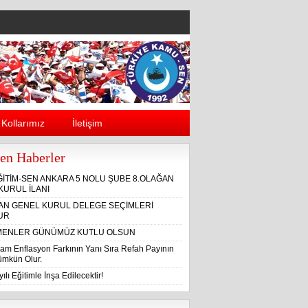
Kollarımız
İletişim
en Haberler
ĞİTİM-SEN ANKARA 5 NOLU ŞUBE 8.OLAĞAN
KURUL İLANI
ĞAN GENEL KURUL DELEGE SEÇİMLERİ
UR
ENLER GÜNÜMÜZ KUTLU OLSUN
am Enflasyon Farkının Yanı Sıra Refah Payının
Mümkün Olur.
ılı Eğitimle İnşa Edilecektir!