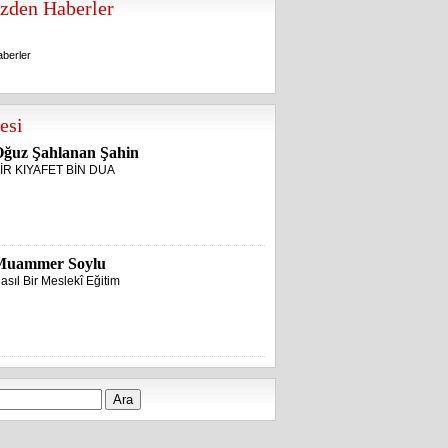
zden Haberler
berler
berler
esi
ğuz Şahlanan Şahin
İR KIYAFET BİN DUA
Muammer Soylu
asıl Bir Meslekî Eğitim