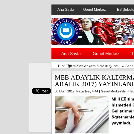
Ana Sayfa
Genel Merkez
TES Şubele
Ana Sayfa
Genel Merkez
T
Türk Eğitim-Sen Ankara 5 No.lu Şube
»
Genel
MEB ADAYLIK KALDIRMA 
ARALIK 2017) YAYINLAN
30 Ekim 2017, Pazartesi, 4:44 |
Genel Merkez'den Hab
Milli Eğit
hizmetleri
Geliştirme
öğretmenle
yayınladı. İ