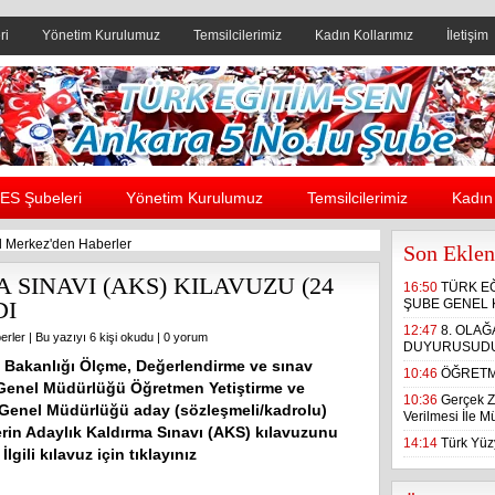
ri
Yönetim Kurulumuz
Temsilcilerimiz
Kadın Kollarımız
İletişim
Header yanı reklam alanı
ES Şubeleri
Yönetim Kurulumuz
Temsilcilerimiz
Kadın 
 Merkez'den Haberler
Son Eklen
SINAVI (AKS) KILAVUZU (24
16:50
TÜRK E
DI
ŞUBE GENEL 
12:47
8. OLA
erler
| Bu yazıyı 6 kişi okudu |
0 yorum
DUYURUSUD
im Bakanlığı Ölçme, Değerlendirme ve sınav
10:46
ÖĞRETM
 Genel Müdürlüğü Öğretmen Yetiştirme ve
10:36
Gerçek Z
 Genel Müdürlüğü aday (sözleşmeli/kadrolu)
Verilmesi İle 
rin Adaylık Kaldırma Sınavı (AKS) kılavuzunu
14:14
Türk Yüzy
lgili kılavuz için tıklayınız