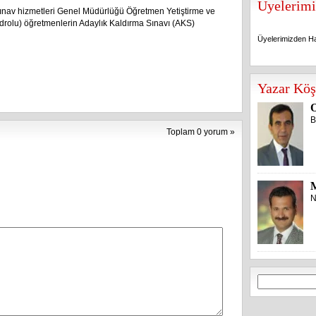
Üyelerimi
sınav hizmetleri Genel Müdürlüğü Öğretmen Yetiştirme ve
rolu) öğretmenlerin Adaylık Kaldırma Sınavı (AKS)
Üyelerimizden Ha
Üyelerimizden Ha
Yazar Köş
O
B
Toplam 0 yorum »
N
Arama: