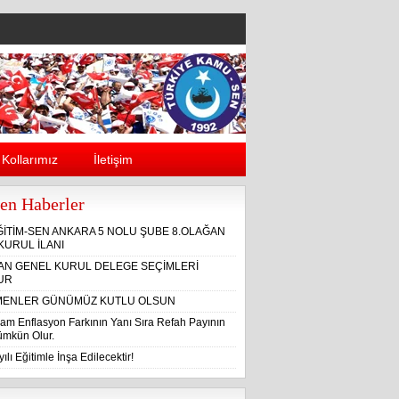
Kollarımız
İletişim
en Haberler
ĞİTİM-SEN ANKARA 5 NOLU ŞUBE 8.OLAĞAN
KURUL İLANI
ĞAN GENEL KURUL DELEGE SEÇİMLERİ
UR
ENLER GÜNÜMÜZ KUTLU OLSUN
am Enflasyon Farkının Yanı Sıra Refah Payının
Mümkün Olur.
ılı Eğitimle İnşa Edilecektir!