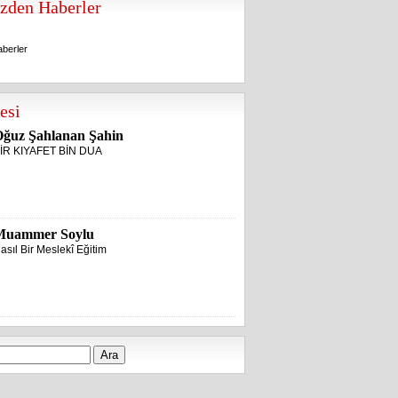
zden Haberler
berler
berler
esi
ğuz Şahlanan Şahin
İR KIYAFET BİN DUA
Muammer Soylu
asıl Bir Meslekî Eğitim