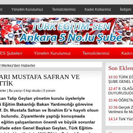
ri
Yönetim Kurulumuz
Temsilcilerimiz
Kadın Kollarımız
İletişim
Header yanı reklam alanı
ES Şubeleri
Yönetim Kurulumuz
Temsilcilerimiz
Kadın 
 Merkez'den Haberler
Son Eklen
ARI MUSTAFA SAFRAN VE
16:50
TÜRK E
TTİK
ŞUBE GENEL 
12:47
8. OLA
rler
| Bu yazıyı 0 kişi okudu |
0 yorum
DUYURUSUD
an Talip Geylan yönetim kurulu üyeleriyle
10:46
ÖĞRETM
lli Eğitim Bakanlığı Bakan Yardımcılığı görevine
10:36
Gerçek Z
. Dr. Mustafa Safran ve İbrahim Er’e hayırlı olsun
Verilmesi İle 
e bulundu. Ziyaretlerde yaptığı konuşmada
14:14
Türk Yüzy
 eğitim çalışanlarının önemli ve büyük sorunlar
 ifade eden Genel Başkan Geylan, Türk Eğitim-