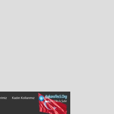
erimiz
Kadın Kollarımız
İletişim