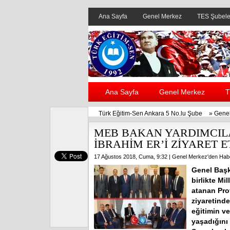
Ana Sayfa
Genel Merkez
TES Şubele
Ana Sayfa
Genel Merkez
T
Türk Eğitim-Sen Ankara 5 No.lu Şube
»
Genel
MEB BAKAN YARDIMCIL
İBRAHİM ER’İ ZİYARET E
17 Ağustos 2018, Cuma, 9:32 |
Genel Merkez'den Habe
Genel Başk
birlikte Mi
atanan Prof
ziyaretind
eğitimin ve
yaşadığını