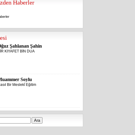
zden Haberler
berler
berler
esi
ğuz Şahlanan Şahin
İR KIYAFET BİN DUA
Muammer Soylu
asıl Bir Meslekî Eğitim