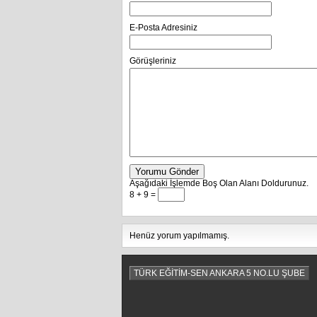
E-Posta Adresiniz
Görüşleriniz
Yorumu Gönder
Aşağıdaki İşlemde Boş Olan Alanı Doldurunuz.
8 + 9 =
Henüz yorum yapılmamış.
TÜRK EĞİTİM-SEN ANKARA 5 NO.LU ŞUBE