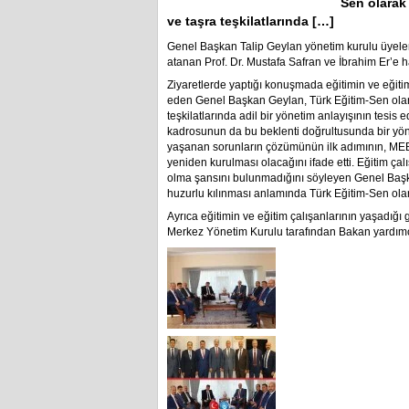
Sen olarak 
ve taşra teşkilatlarında […]
Genel Başkan Talip Geylan yönetim kurulu üyeleriy
atanan Prof. Dr. Mustafa Safran ve İbrahim Er’e h
Ziyaretlerde yaptığı konuşmada eğitimin ve eğiti
eden Genel Başkan Geylan, Türk Eğitim-Sen olarak
teşkilatlarında adil bir yönetim anlayışının tesis
kadrosunun da bu beklenti doğrultusunda bir yön
yaşanan sorunların çözümünün ilk adımının, MEB i
yeniden kurulması olacağını ifade etti. Eğitim ça
olma şansını bulunmadığını söyleyen Genel Başka
huzurlu kılınması anlamında Türk Eğitim-Sen olara
Ayrıca eğitimin ve eğitim çalışanlarının yaşadığı 
Merkez Yönetim Kurulu tarafından Bakan yardımcı