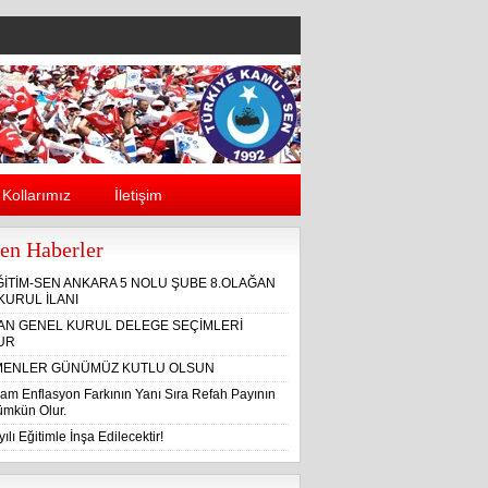
Kollarımız
İletişim
en Haberler
ĞİTİM-SEN ANKARA 5 NOLU ŞUBE 8.OLAĞAN
KURUL İLANI
ĞAN GENEL KURUL DELEGE SEÇİMLERİ
UR
ENLER GÜNÜMÜZ KUTLU OLSUN
am Enflasyon Farkının Yanı Sıra Refah Payının
Mümkün Olur.
ılı Eğitimle İnşa Edilecektir!