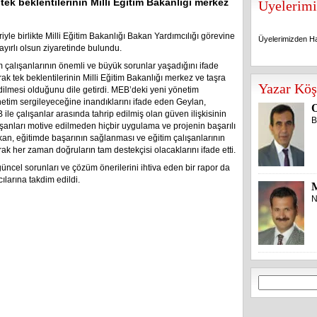
tek beklentilerinin Milli Eğitim Bakanlığı merkez
Üyelerimi
le birlikte Milli Eğitim Bakanlığı Bakan Yardımcılığı görevine
Üyelerimizden Ha
ayırlı olsun ziyaretinde bulundu.
m çalışanlarının önemli ve büyük sorunlar yaşadığını ifade
 tek beklentilerinin Milli Eğitim Bakanlığı merkez ve taşra
Üyelerimizden Ha
Yazar Köş
 edilmesi olduğunu dile getirdi. MEB’deki yeni yönetim
etim sergileyeceğine inandıklarını ifade eden Geylan,
O
le çalışanlar arasında tahrip edilmiş olan güven ilişkisinin
B
lışanları motive edilmeden hiçbir uygulama ve projenin başarılı
n, eğitimde başarının sağlanması ve eğitim çalışanlarının
k her zaman doğruların tam destekçisi olacaklarını ifade etti.
güncel sorunları ve çözüm önerilerini ihtiva eden bir rapor da
larına takdim edildi.
N
Arama: