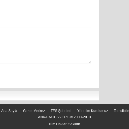
Ana Sayfa
Genel Merkez
TES Şubeleri
Yönetim Kurulumuz
Temsilcil
ANKARATES5.ORG © 2008-2013
Tüm Hakları Saklıdır.