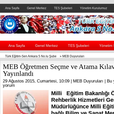
Ana Sayfa
Genel Merkez
TES Şubeleri
Yönetim Kurulumuz
Header yanı reklam alanı
Ana Sayfa
Genel Merkez
TES Şubeleri
Yönetim
Türk Eğitim-Sen Ankara 5 No.lu Şube
»
MEB Duyuruları
MEB Öğretmen Seçme ve Atama Kıla
Yayınlandı
29 Ağustos 2015, Cumartesi, 10:09 |
MEB Duyuruları
| Bu 
yorum
Milli Eğitim Bakanlığı 
Rehberlik Hizmetleri Ge
Müdürlüğünce Milli Eğit
bağlı Bilim ve Sanat Me