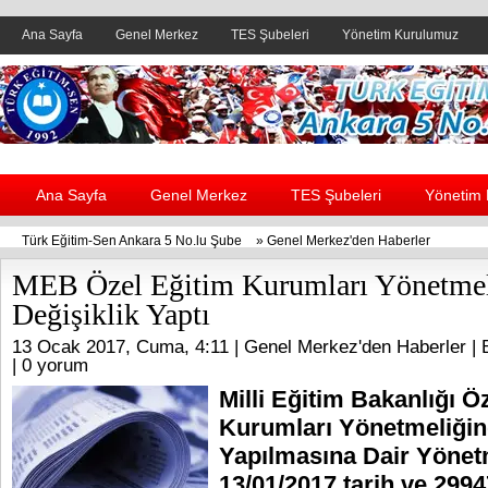
Ana Sayfa
Genel Merkez
TES Şubeleri
Yönetim Kurulumuz
Header yanı reklam alanı
Ana Sayfa
Genel Merkez
TES Şubeleri
Yönetim
Türk Eğitim-Sen Ankara 5 No.lu Şube
»
Genel Merkez'den Haberler
MEB Özel Eğitim Kurumları Yönetmel
Değişiklik Yaptı
13 Ocak 2017, Cuma, 4:11 |
Genel Merkez'den Haberler
| 
|
0 yorum
Milli Eğitim Bakanlığı Ö
Kurumları Yönetmeliğin
Yapılmasına Dair Yönet
13/01/2017 tarih ve 299