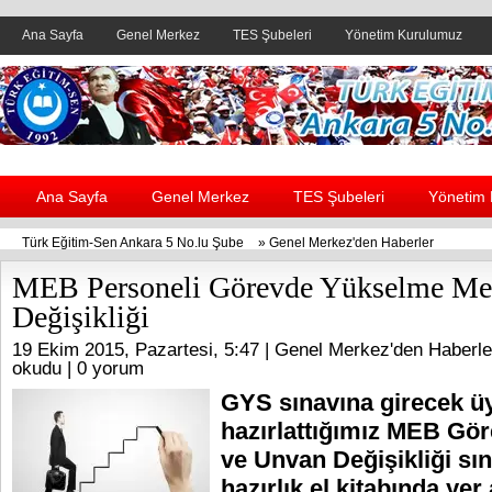
Ana Sayfa
Genel Merkez
TES Şubeleri
Yönetim Kurulumuz
Header yanı reklam alanı
Ana Sayfa
Genel Merkez
TES Şubeleri
Yönetim
Türk Eğitim-Sen Ankara 5 No.lu Şube
»
Genel Merkez'den Haberler
MEB Personeli Görevde Yükselme Me
Değişikliği
19 Ekim 2015, Pazartesi, 5:47 |
Genel Merkez'den Haberle
okudu |
0 yorum
GYS sınavına girecek üy
hazırlattığımız MEB Gö
ve Unvan Değişikliği sın
hazırlık el kitabında yer