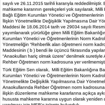
sayılı ve 26.11.2015 tarihli kararıyla reddedilmiştir. 
mahkeme kararının gerekçeleri yok sayılarak, Milli
Bağlı Eğitim Kurumları Yönetici ve Öğretmenlerini
İlişkin Yönetmelikte Değişiklik Yapılmasına Dair Yö
Maddesi ile 18.06.2014 tarih ve 29034 sayılı Resm
yayımlanarak yürürlüğe giren Milli Eğitim Bakanlığı
Kurumları Yönetici ve Öğretmenlerinin Norm Kadrola
Yönetmeliğin “Rehberlik alan öğretmeni norm kadros
Maddesinin ( b ) bendi ile üçüncü fıkrasında yapılan
“Anaokulları hariç olmak üzere” denilmek suretiyle
Rehber Öğretmen norm kadrosuna yer verilmemişti
Türk Eğitim Sen olarak, Milli Eğitim Bakanlığına Ba
Kurumları Yönetici ve Öğretmenlerinin Norm Kadrola
Yönetmelikte Değişiklik Yapılmasına Dair Yönetmel
Anaokullarında Rehber Öğretmen norm kadrosuna 
ilişkin düzenleme mahkeme kararlarına açıkça ayk
hususta mahkeme kararına uygun olarak yeniden
yapılması için MEB’e talepte bulunduk.