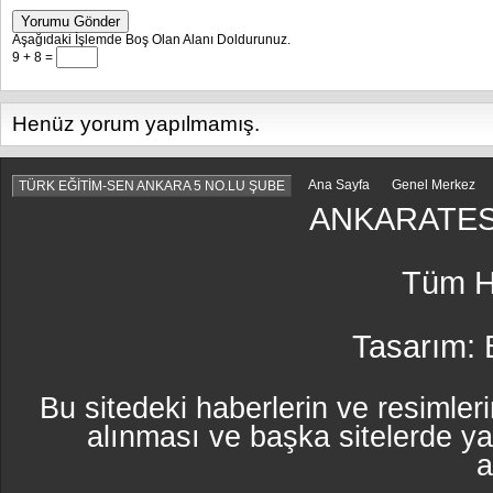
Yorumu Gönder
Aşağıdaki İşlemde Boş Olan Alanı Doldurunuz.
9 + 8 =
Henüz yorum yapılmamış.
Ana Sayfa
Genel Merkez
TÜRK EĞİTİM-SEN ANKARA 5 NO.LU ŞUBE
ANKARATES
Tüm Ha
Tasarım:
Bu sitedeki haberlerin ve resimleri
alınması ve başka sitelerde y
a