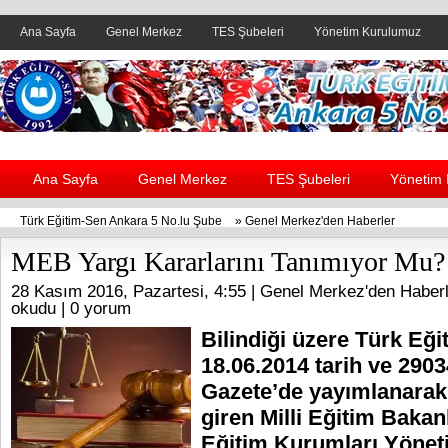
Ana Sayfa
Genel Merkez
TES Şubeleri
Yönetim Kurulumuz
Header yanı reklam alanı
Ana Sayfa
Genel Merkez
TES Şubeleri
Yönetim
Türk Eğitim-Sen Ankara 5 No.lu Şube
»
Genel Merkez'den Haberler
MEB Yargı Kararlarını Tanımıyor Mu?
28 Kasım 2016, Pazartesi, 4:55 |
Genel Merkez'den Haberl
okudu |
0 yorum
Bilindiği üzere Türk Eği
18.06.2014 tarih ve 2903
Gazete’de yayımlanarak
giren Milli Eğitim Bakan
Eğitim Kurumları Yöneti