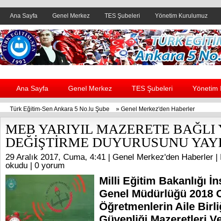
Ana Sayfa
Genel Merkez
TES Şubeleri
Yönetim Kurulumuz
Header yanı reklam alanı
Ana Sayfa
Genel Merkez
TES Şubeleri
Yönetim
Türk Eğitim-Sen Ankara 5 No.lu Şube
»
Genel Merkez'den Haberler
MEB YARIYIL MAZERETE BAĞLI
DEĞİŞTİRME DUYURUSUNU YAY
29 Aralık 2017, Cuma, 4:41 |
Genel Merkez'den Haberler
| 
okudu |
0 yorum
Milli Eğitim Bakanlığı İ
Genel Müdürlüğü 2018 
Öğretmenlerin Aile Birli
Güvenliği Mazeretleri Ve