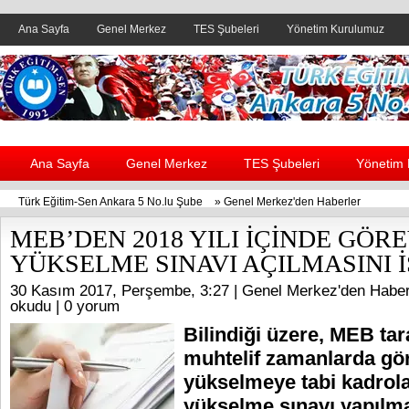
Ana Sayfa
Genel Merkez
TES Şubeleri
Yönetim Kurulumuz
Header yanı reklam alanı
Ana Sayfa
Genel Merkez
TES Şubeleri
Yönetim
Türk Eğitim-Sen Ankara 5 No.lu Şube
»
Genel Merkez'den Haberler
MEB’DEN 2018 YILI İÇİNDE GÖR
YÜKSELME SINAVI AÇILMASINI 
30 Kasım 2017, Perşembe, 3:27 |
Genel Merkez'den Haber
okudu |
0 yorum
Bilindiği üzere, MEB tar
muhtelif zamanlarda gö
yükselmeye tabi kadrola
yükselme sınavı yapılm