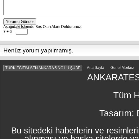
Yorumu Gönder
Aşağıdaki İşlemde Boş Olan Alanı Doldurunuz.
7 + 6 =
Henüz yorum yapılmamış.
Ana Sayfa
Genel Merkez
TÜRK EĞİTİM-SEN ANKARA 5 NO.LU ŞUBE
ANKARATES
Tüm Ha
Tasarım:
Bu sitedeki haberlerin ve resimleri
alınması ve başka sitelerde y