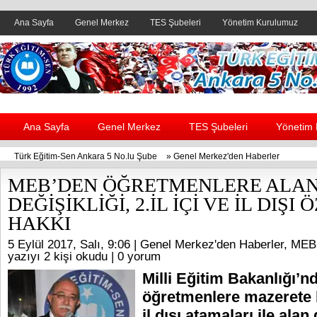
Ana Sayfa
Genel Merkez
TES Şubeleri
Yönetim Kurulumuz
Header yanı reklam alanı
Ana Sayfa
Genel Merkez
TES Şubeleri
Yönetim
Türk Eğitim-Sen Ankara 5 No.lu Şube
»
Genel Merkez'den Haberler
MEB’DEN ÖĞRETMENLERE ALA
DEĞİŞİKLİĞİ, 2.İL İÇİ VE İL DIŞI
HAKKI
5 Eylül 2017, Salı, 9:06 |
Genel Merkez'den Haberler
,
MEB 
yazıyı 2 kişi okudu |
0 yorum
Milli Eğitim Bakanlığı’n
öğretmenlere mazerete ba
il dışı atamaları ile alan 