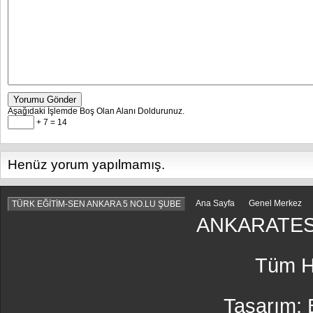
Yorumu Gönder
Aşağıdaki İşlemde Boş Olan Alanı Doldurunuz.
+ 7 = 14
Henüz yorum yapılmamış.
Ana Sayfa
Genel Merkez
TÜRK EĞİTİM-SEN ANKARA 5 NO.LU ŞUBE
ANKARATES
Tüm Ha
Tasarım: