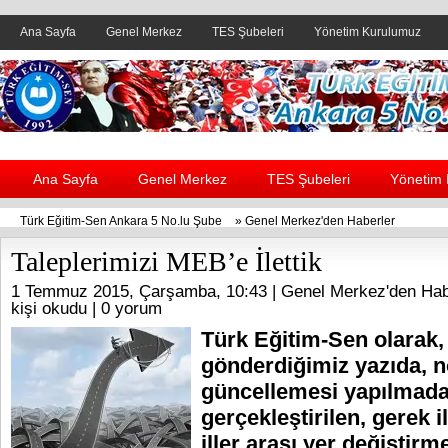
Ana Sayfa
Genel Merkez
TES Şubeleri
Yönetim Kurulumuz
Header yanı reklam alanı
Ana Sayfa
Genel Merkez
TES Şubeleri
Yönetim
Türk Eğitim-Sen Ankara 5 No.lu Şube
»
Genel Merkez'den Haberler
Taleplerimizi MEB’e İlettik
1 Temmuz 2015, Çarşamba, 10:43 |
Genel Merkez'den Hab
kişi okudu |
0 yorum
Türk Eğitim-Sen olarak,
gönderdiğimiz yazıda, 
güncellemesi yapılmad
gerçekleştirilen, gerek i
iller arası yer değiştirm