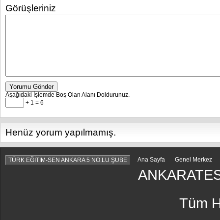
Görüşleriniz
Yorumu Gönder
Aşağıdaki İşlemde Boş Olan Alanı Doldurunuz.
+ 1 = 6
Henüz yorum yapılmamış.
Ana Sayfa
Genel Merkez
TÜRK EĞİTİM-SEN ANKARA 5 NO.LU ŞUBE
ANKARATES
Tüm Ha