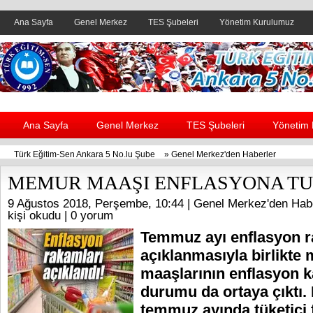
Ana Sayfa
Genel Merkez
TES Şubeleri
Yönetim Kurulumuz
Header yanı reklam alanı
Ana Sayfa
Genel Merkez
TES Şubeleri
Yönetim
Türk Eğitim-Sen Ankara 5 No.lu Şube
»
Genel Merkez'den Haberler
MEMUR MAAŞI ENFLASYONA TU
9 Ağustos 2018, Perşembe, 10:44 |
Genel Merkez'den Hab
kişi okudu |
0 yorum
Temmuz ayı enflasyon r
açıklanmasıyla birlikte
maaşlarının enflasyon k
durumu da ortaya çıktı.
temmuz ayında tüketici f