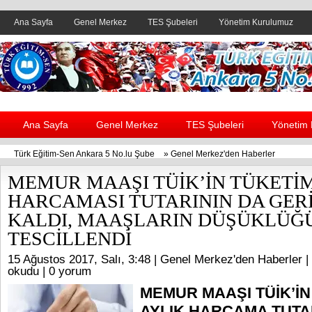
Ana Sayfa
Genel Merkez
TES Şubeleri
Yönetim Kurulumuz
Header yanı reklam alanı
Ana Sayfa
Genel Merkez
TES Şubeleri
Yönetim
Türk Eğitim-Sen Ankara 5 No.lu Şube
»
Genel Merkez'den Haberler
MEMUR MAAŞI TÜİK’İN TÜKETİ
HARCAMASI TUTARININ DA GER
KALDI, MAAŞLARIN DÜŞÜKLÜĞ
TESCİLLENDİ
15 Ağustos 2017, Salı, 3:48 |
Genel Merkez'den Haberler
|
okudu |
0 yorum
MEMUR MAAŞI TÜİK’İN
AYLIK HARCAMA TUTAR