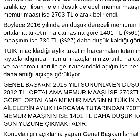
aralık ayı itibarı ile en düşük dereceli memur maaş
memur maaşı ise 2703 TL olarak belirlendi.
Böylece 2016 yılında en düşük dereceli memurun T
ortalama tüketim harcamasına göre 1401 TL (%69
maaşının ise 730 TL (%27) daha düşük kaldığı gör
TÜİK’in açıkladığı aylık tüketim harcamaları tutarı
kıyaslandığında, memur maaşlarının zorunlu harc
ve harcama tutarı ile gelir arasındaki açığın ise her
daha arttığı açıkça görülüyor.
GENEL BAŞKAN: 2016 YILI SONUNDA EN DÜŞ
2032 TL, ORTALAMA MEMUR MAAŞI İSE 2703
GÖRE, ORTALAMA MEMUR MAAŞININ TÜİK’İN A
AİLELERİN AYLIK HARCAMA TUTARINDAN 730T
MEMUR MAAŞININ İSE 1401 TL DAHA DÜŞÜK K
GÜN YÜZÜNE ÇIKMAKTADIR.
Konuyla ilgili açıklama yapan Genel Başkan İsmail