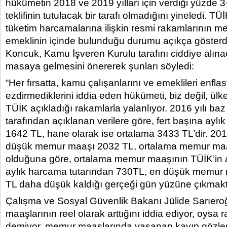
hükümetin 2018 ve 2019 yılları için verdiği yüzde 
teklifinin tutulacak bir tarafı olmadığını yineledi. TÜ
tüketim harcamalarına ilişkin resmi rakamlarının 
emeklinin içinde bulunduğu durumu açıkça gösterd
Koncuk, Kamu İşveren Kurulu tarafını ciddiye alın
masaya gelmesini önererek şunları söyledi:
“Her fırsatta, kamu çalışanlarını ve emeklileri enfl
ezdirmediklerini iddia eden hükümeti, biz değil, ül
TÜİK açıkladığı rakamlarla yalanlıyor. 2016 yılı ba
tarafından açıklanan verilere göre, fert başına ayl
1642 TL, hane olarak ise ortalama 3433 TL’dir. 201
düşük memur maaşı 2032 TL, ortalama memur maa
olduğuna göre, ortalama memur maaşının TÜİK’in aç
aylık harcama tutarından 730TL, en düşük memur 
TL daha düşük kaldığı gerçeği gün yüzüne çıkmakt
Çalışma ve Sosyal Güvenlik Bakanı Jülide Sarıero
maaşlarının reel olarak arttığını iddia ediyor, oysa 
demiyor, memur maaşlarında yaşanan kayıp gözler 