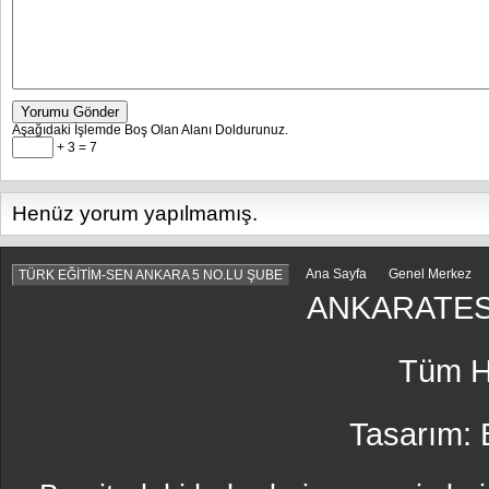
Yorumu Gönder
Aşağıdaki İşlemde Boş Olan Alanı Doldurunuz.
+ 3 = 7
Henüz yorum yapılmamış.
Ana Sayfa
Genel Merkez
TÜRK EĞİTİM-SEN ANKARA 5 NO.LU ŞUBE
ANKARATES
Tüm Ha
Tasarım: