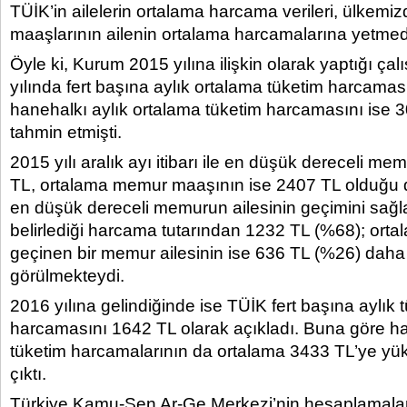
TÜİK’in ailelerin ortalama harcama verileri, ülkem
maaşlarının ailenin ortalama harcamalarına yetmed
Öyle ki, Kurum 2015 yılına ilişkin olarak yaptığı ç
yılında fert başına aylık ortalama tüketim harcamas
hanehalkı aylık ortalama tüketim harcamasını ise 
tahmin etmişti.
2015 yılı aralık ayı itibarı ile en düşük dereceli m
TL, ortalama memur maaşının ise 2407 TL olduğu d
en düşük dereceli memurun ailesinin geçimini sağl
belirlediği harcama tutarından 1232 TL (%68); ort
geçinen bir memur ailesinin ise 636 TL (%26) dah
görülmekteydi.
2016 yılına gelindiğinde ise TÜİK fert başına aylık 
harcamasını 1642 TL olarak açıkladı. Buna göre ha
tüketim harcamalarının da ortalama 3433 TL’ye yük
çıktı.
Türkiye Kamu-Sen Ar-Ge Merkezi’nin hesaplamaları