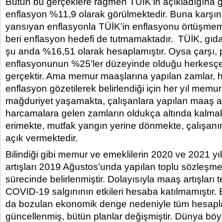
Bütün bu gerçeklere rağmen TÜİK’in açıkladığına gö
enflasyon %11,9 olarak görülmektedir. Buna karşı
yansıyan enflasyonla TÜİK’in enflasyonu örtüşmem
beri enflasyon hedefi de tutmamaktadır. TÜİK, gıd
şu anda %16,51 olarak hesaplamıştır. Oysa çarşı, 
enflasyonunun %25’ler düzeyinde olduğu herkesçe 
gerçektir. Ama memur maaşlarına yapılan zamlar, 
enflasyon gözetilerek belirlendiği için her yıl memur
mağduriyet yaşamakta, çalışanlara yapılan maaş art
harcamalara gelen zamların oldukça altında kalma
erimekte, mutfak yangın yerine dönmekte, çalışanın
açık vermektedir.
Bilindiği gibi memur ve emeklilerin 2020 ve 2021 yıl
artışları 2019 Ağustos’unda yapılan toplu sözleşm
sürecinde belirlenmiştir. Dolayısıyla maaş artışları t
COVID-19 salgınının etkileri hesaba katılmamıştır.
da bozulan ekonomik denge nedeniyle tüm hesapl
güncellenmiş, bütün planlar değişmiştir. Dünya bö