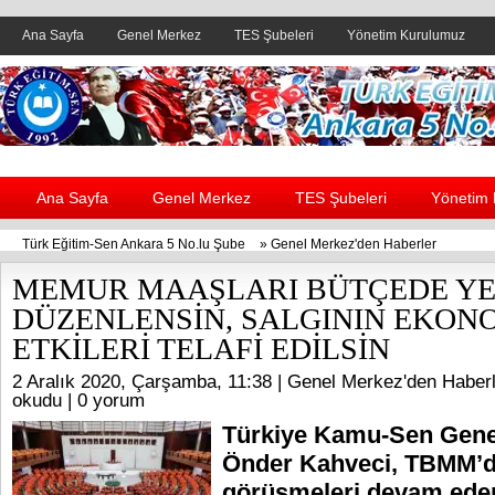
Ana Sayfa
Genel Merkez
TES Şubeleri
Yönetim Kurulumuz
Header yanı reklam alanı
Ana Sayfa
Genel Merkez
TES Şubeleri
Yönetim
Türk Eğitim-Sen Ankara 5 No.lu Şube
»
Genel Merkez'den Haberler
MEMUR MAAŞLARI BÜTÇEDE YE
DÜZENLENSİN, SALGININ EKON
ETKİLERİ TELAFİ EDİLSİN
2 Aralık 2020, Çarşamba, 11:38 |
Genel Merkez'den Haberl
okudu |
0 yorum
Türkiye Kamu-Sen Gene
Önder Kahveci, TBMM’d
görüşmeleri devam ede