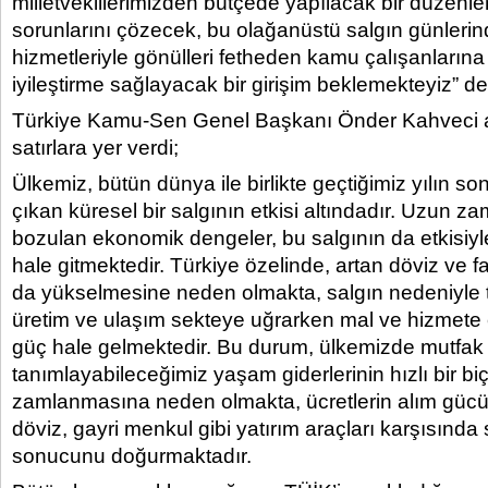
milletvekillerimizden bütçede yapılacak bir düzenl
sorunlarını çözecek, bu olağanüstü salgın günleri
hizmetleriyle gönülleri fetheden kamu çalışanlarına e
iyileştirme sağlayacak bir girişim beklemekteyiz” de
Türkiye Kamu-Sen Genel Başkanı Önder Kahveci 
satırlara yer verdi;
Ülkemiz, bütün dünya ile birlikte geçtiğimiz yılın so
çıkan küresel bir salgının etkisi altındadır. Uzun z
bozulan ekonomik dengeler, bu salgının da etkisiyle
hale gitmektedir. Türkiye özelinde, artan döviz ve f
da yükselmesine neden olmakta, salgın nedeniyle
üretim ve ulaşım sekteye uğrarken mal ve hizmete
güç hale gelmektedir. Bu durum, ülkemizde mutfak 
tanımlayabileceğimiz yaşam giderlerinin hızlı bir b
zamlanmasına neden olmakta, ücretlerin alım güc
döviz, gayri menkul gibi yatırım araçları karşısında 
sonucunu doğurmaktadır.