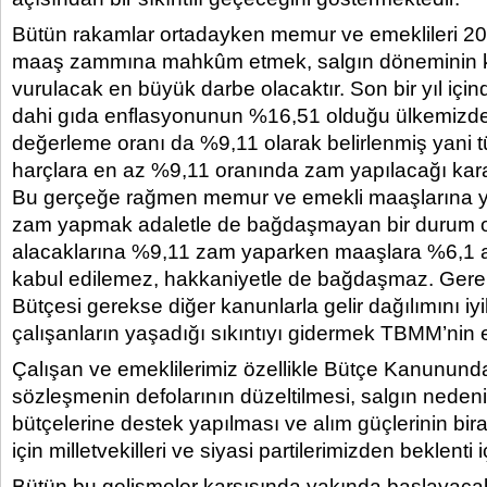
Bütün rakamlar ortadayken memur ve emeklileri 2
maaş zammına mahkûm etmek, salgın döneminin 
vurulacak en büyük darbe olacaktır. Son bir yıl içind
dahi gıda enflasyonunun %16,51 olduğu ülkemizde
değerleme oranı da %9,11 olarak belirlenmiş yani t
harçlara en az %9,11 oranında zam yapılacağı kara
Bu gerçeğe rağmen memur ve emekli maaşlarına yıl
zam yapmak adaletle de bağdaşmayan bir durum ol
alacaklarına %9,11 zam yaparken maaşlara %6,1 a
kabul edilemez, hakkaniyetle de bağdaşmaz. Gere
Bütçesi gerekse diğer kanunlarla gelir dağılımını iyi
çalışanların yaşadığı sıkıntıyı gidermek TBMM’nin e
Çalışan ve emeklilerimiz özellikle Bütçe Kanunund
sözleşmenin defolarının düzeltilmesi, salgın neden
bütçelerine destek yapılması ve alım güçlerinin bi
için milletvekilleri ve siyasi partilerimizden beklenti i
Bütün bu gelişmeler karşısında yakında başlayac