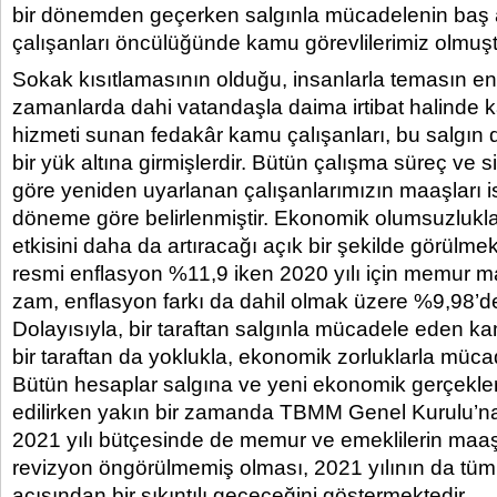
bir dönemden geçerken salgınla mücadelenin baş ak
çalışanları öncülüğünde kamu görevlilerimiz olmuşt
Sokak kısıtlamasının olduğu, insanlarla temasın en
zamanlarda dahi vatandaşla daima irtibat halinde ka
hizmeti sunan fedakâr kamu çalışanları, bu salgı
bir yük altına girmişlerdir. Bütün çalışma süreç ve s
göre yeniden uyarlanan çalışanlarımızın maaşları i
döneme göre belirlenmiştir. Ekonomik olumsuzlukla
etkisini daha da artıracağı açık bir şekilde görülme
resmi enflasyon %11,9 iken 2020 yılı için memur m
zam, enflasyon farkı da dahil olmak üzere %9,98’de
Dolayısıyla, bir taraftan salgınla mücadele eden k
bir taraftan da yoklukla, ekonomik zorluklarla müca
Bütün hesaplar salgına ve yeni ekonomik gerçekler
edilirken yakın bir zamanda TBMM Genel Kurulu’n
2021 yılı bütçesinde de memur ve emeklilerin maaşla
revizyon öngörülmemiş olması, 2021 yılının da tüm 
açısından bir sıkıntılı geçeceğini göstermektedir.