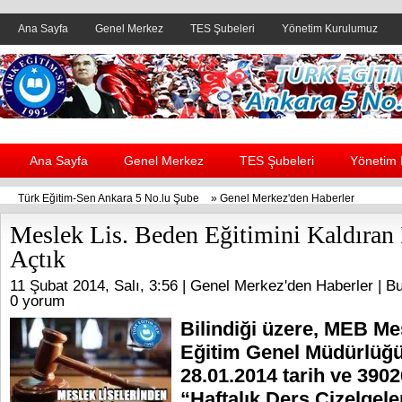
Ana Sayfa
Genel Merkez
TES Şubeleri
Yönetim Kurulumuz
Header yanı reklam alanı
Ana Sayfa
Genel Merkez
TES Şubeleri
Yönetim
Türk Eğitim-Sen Ankara 5 No.lu Şube
»
Genel Merkez'den Haberler
Meslek Lis. Beden Eğitimini Kaldıran
Açtık
11 Şubat 2014, Salı, 3:56 |
Genel Merkez'den Haberler
| Bu
0 yorum
Bilindiği üzere, MEB Me
Eğitim Genel Müdürlüğ
28.01.2014 tarih ve 3902
“Haftalık Ders Çizelgele