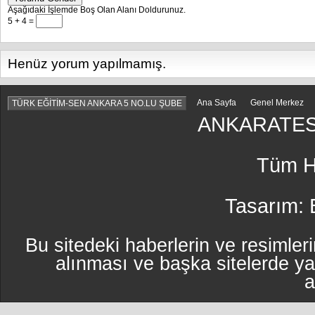
Aşağıdaki İşlemde Boş Olan Alanı Doldurunuz.
5 + 4 =
Henüz yorum yapılmamış.
Ana Sayfa
Genel Merkez
TÜRK EĞİTİM-SEN ANKARA 5 NO.LU ŞUBE
ANKARATES
Tüm Ha
Tasarım:
Bu sitedeki haberlerin ve resimleri
alınması ve başka sitelerde y
a