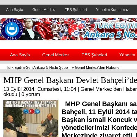
Ana Sayfa
Genel Merkez
TES Şubeleri
Yönetim Kurulumuz
Header yanı reklam alanı
Ana Sayfa
Genel Merkez
TES Şubeleri
Yönetim
Türk Eğitim-Sen Ankara 5 No.lu Şube
»
Genel Merkez'den Haberler
MHP Genel Başkanı Devlet Bahçeli’de
13 Eylül 2014, Cumartesi, 11:04 |
Genel Merkez'den Haber
okudu |
0 yorum
MHP Genel Başkanı say
Bahçeli, 11 Eylül 2014 t
Başkan İsmail Koncuk 
yöneticilerimizi Konfed
Merkezinde ziyaret etti