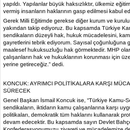
yapıldı. Yapılanlar büyük haksızlıktır, ülkemiz eği
vermiş insanların haklarının gasp edilmesi kabul e
Gerek Milli Eğitimde gerekse diğer kurum ve kurul
yakından takip ediyoruz. Bu kapsamda Türkiye Kam
sendikaların düzeyli hak, hukuk mücadelesini, ka
gayretlerini tebrik ediyorum. Sayısal çoğunluğuna g
maalesef hukuksuzluğu hak görmektedir. MHP ola
çalışanların hak ve hukuklarının korunması için üz
yerine getireceğiz.” dedi.
KONCUK: AYRIMCI POLİTİKALARA KARŞI MÜC
SÜRECEK
Genel Başkan İsmail Koncuk ise, “Türkiye Kamu-S
sendikaların, iktidarın kamu çalışanlarına karşı uyg
politikaları, demokratik tüm haklarını kullanarak pr
devam edecektir. Bu kapsamda sayın Devlet Bahçe
Konfederasyonumuzu ziyareti ve mücadelemize de