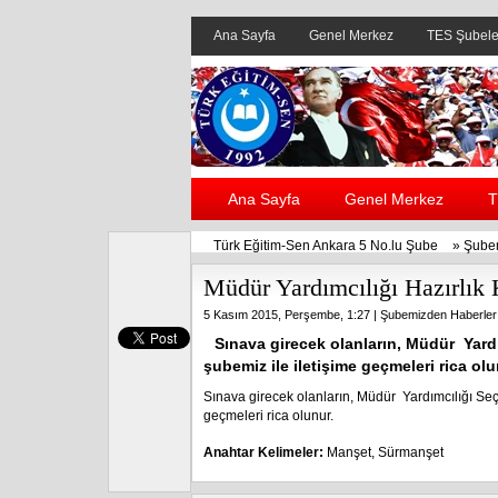
Ana Sayfa
Genel Merkez
TES Şubele
Ana Sayfa
Genel Merkez
T
Türk Eğitim-Sen Ankara 5 No.lu Şube
»
Şube
Müdür Yardımcılığı Hazırlık 
5 Kasım 2015, Perşembe, 1:27 |
Şubemizden Haberler
Sınava girecek olanların, Müdür Yardı
şubemiz ile iletişime geçmeleri rica olu
Sınava girecek olanların, Müdür Yardımcılığı Seçm
geçmeleri rica olunur.
Anahtar Kelimeler:
Manşet
,
Sürmanşet