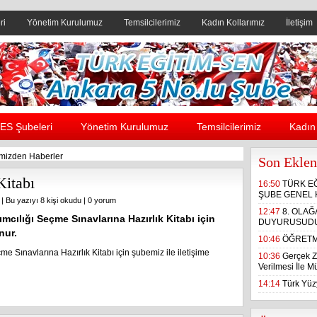
ri
Yönetim Kurulumuz
Temsilcilerimiz
Kadın Kollarımız
İletişim
Header yanı reklam alanı
ES Şubeleri
Yönetim Kurulumuz
Temsilcilerimiz
Kadın 
mizden Haberler
Son Eklen
Kitabı
16:50
TÜRK E
ŞUBE GENEL 
| Bu yazıyı 8 kişi okudu |
0 yorum
12:47
8. OLA
mcılığı Seçme Sınavlarına Hazırlık Kitabı için
DUYURUSUD
nur.
10:46
ÖĞRETM
e Sınavlarına Hazırlık Kitabı için şubemiz ile iletişime
10:36
Gerçek Z
Verilmesi İle 
14:14
Türk Yüzy