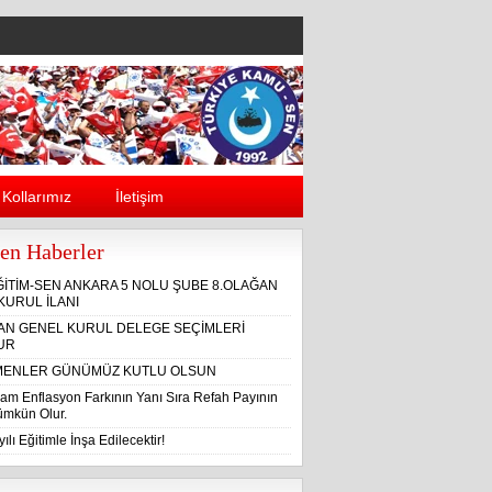
Kollarımız
İletişim
en Haberler
ĞİTİM-SEN ANKARA 5 NOLU ŞUBE 8.OLAĞAN
KURUL İLANI
ĞAN GENEL KURUL DELEGE SEÇİMLERİ
UR
ENLER GÜNÜMÜZ KUTLU OLSUN
am Enflasyon Farkının Yanı Sıra Refah Payının
Mümkün Olur.
ılı Eğitimle İnşa Edilecektir!