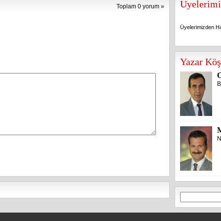
Üyelerimi
Toplam 0 yorum »
Üyelerimizden Ha
Üyelerimizden Ha
Yazar Köş
O
B
N
Arama: