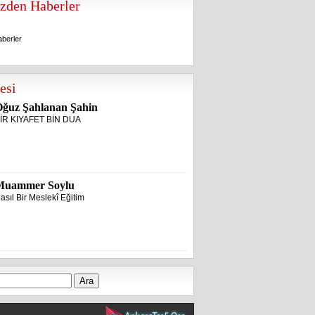
zden Haberler
berler
berler
esi
ğuz Şahlanan Şahin
İR KIYAFET BİN DUA
Muammer Soylu
asıl Bir Meslekî Eğitim