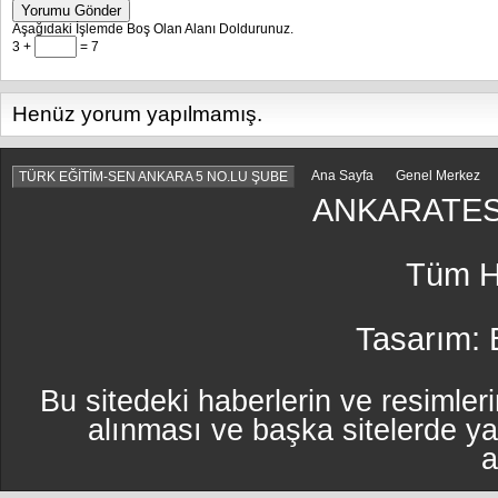
Yorumu Gönder
Aşağıdaki İşlemde Boş Olan Alanı Doldurunuz.
3 +
= 7
Henüz yorum yapılmamış.
Ana Sayfa
Genel Merkez
TÜRK EĞİTİM-SEN ANKARA 5 NO.LU ŞUBE
ANKARATES
Tüm Ha
Tasarım:
Bu sitedeki haberlerin ve resimleri
alınması ve başka sitelerde y
a