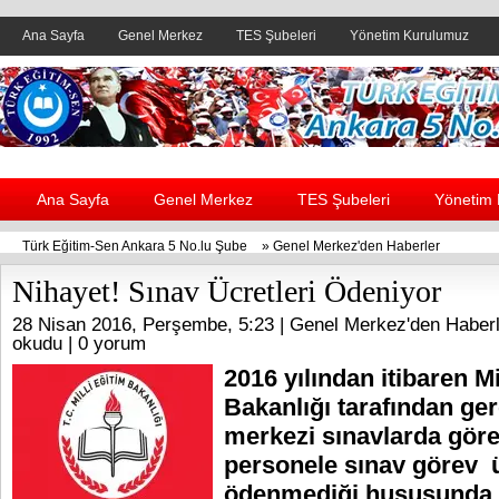
Ana Sayfa
Genel Merkez
TES Şubeleri
Yönetim Kurulumuz
Header yanı reklam alanı
Ana Sayfa
Genel Merkez
TES Şubeleri
Yönetim
Türk Eğitim-Sen Ankara 5 No.lu Şube
»
Genel Merkez'den Haberler
Nihayet! Sınav Ücretleri Ödeniyor
28 Nisan 2016, Perşembe, 5:23 |
Genel Merkez'den Haberl
okudu |
0 yorum
2016 yılından itibaren Mi
Bakanlığı tarafından ger
merkezi sınavlarda göre
personele sınav görev ü
ödenmediği hususunda M