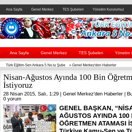
Ana Sayfa
Genel Merkez
TES Şubeleri
Yönetim Kurulumuz
Header yanı reklam alanı
Ana Sayfa
Genel Merkez
TES Şubeleri
Yönetim
Türk Eğitim-Sen Ankara 5 No.lu Şube
»
Genel Merkez'den Haberler
Nisan-Ağustos Ayında 100 Bin Öğret
İstiyoruz
28 Nisan 2015, Salı, 1:29 |
Genel Merkez'den Haberler
| Bu
0 yorum
GENEL BAŞKAN, “NİS
AĞUSTOS AYINDA 100 
ÖĞRETMEN ATAMASI İ
Türkiye Kamu-Sen ve T