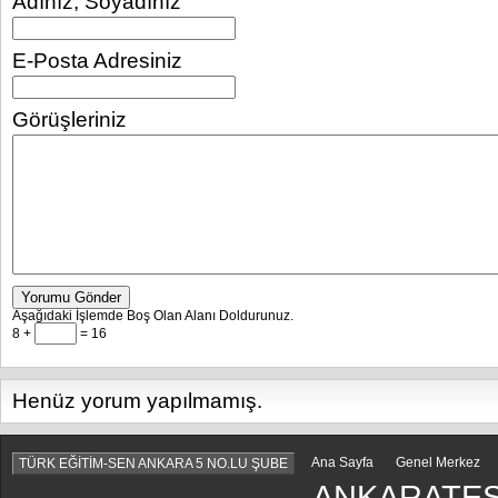
Adınız, Soyadınız
E-Posta Adresiniz
Görüşleriniz
Yorumu Gönder
Aşağıdaki İşlemde Boş Olan Alanı Doldurunuz.
8 +
= 16
Henüz yorum yapılmamış.
Ana Sayfa
Genel Merkez
TÜRK EĞİTİM-SEN ANKARA 5 NO.LU ŞUBE
ANKARATES