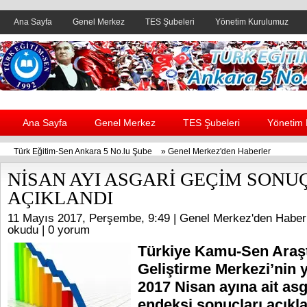
Ana Sayfa
Genel Merkez
TES Şubeleri
Yönetim Kurulumuz
Header yanı reklam alanı
Ana Sayfa
Genel Merkez
TES Şubeleri
Yönetim
Türk Eğitim-Sen Ankara 5 No.lu Şube
»
Genel Merkez'den Haberler
NİSAN AYI ASGARİ GEÇİM SONU
AÇIKLANDI
11 Mayıs 2017, Perşembe, 9:49 |
Genel Merkez'den Haber
okudu |
0 yorum
Türkiye Kamu-Sen Araş
Geliştirme Merkezi’nin
2017 Nisan ayına ait as
endeksi sonuçları açıkla