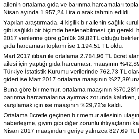
ailenin ortalama gıda ve barınma harcamaları toplam
Nisan ayında 1.957,24 Lira olarak tahmin edildi.
Yapılan araştırmada, 4 kişilik bir ailenin sağlık kurul
gibi sağlıklı bir biçimde beslenebilmesi için gerekl
2017 verilerine göre günlük 39,82TL olduğu belirleni
gıda harcaması toplamı ise 1.194,51 TL oldu.
Mart 2017 itibarı ile ortalama 2.784,96 TL ücret al
ailesi için yaptığı gıda harcaması, maaşının %42,8
Türkiye İstatistik Kurumu verilerinde 762,73 TL olar
gideri ise Mart 2017 ortalama maaşının %27,39’una
Buna göre bir memur, ortalama maaşının %70,28’in
barınma harcamalarına ayırmak zorunda kalırken, di
karşılamak için ise maaşının %29,72’si kaldı.
Ortalama ücretle geçinen bir memur ailesinin ulaşım,
haberleşme, giyim gibi diğer zorunlu ihtiyaçlarını ka
Nisan 2017 maaşından geriye yalnızca 827,69 TL k