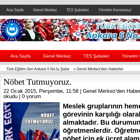
Ana Sayfa
Genel Merkez
TES Şubeleri
Yönetim Kurulumuz
Header yanı reklam alanı
Ana Sayfa
Genel Merkez
TES Şubeleri
Yönetim
Türk Eğitim-Sen Ankara 5 No.lu Şube
»
Genel Merkez'den Haberler
Nöbet Tutmuyoruz.
22 Ocak 2015, Perşembe, 11:58 |
Genel Merkez'den Haber
okudu |
0 yorum
Meslek gruplarının hem
görevinin karşılığı olara
almaktadır. Bu durumun 
öğretmenlerdir. Öğretme
nöbet için ek ücret ala