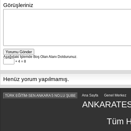
Görüşleriniz
Yorumu Gönder
Aşağıdaki İşlemde Boş Olan Alanı Doldurunuz.
+ 4 = 8
Henüz yorum yapılmamış.
Ana Sayfa
Genel Merkez
TÜRK EĞİTİM-SEN ANKARA 5 NO.LU ŞUBE
ANKARATES
Tüm Ha