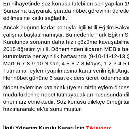
En nihayetinde söz konusu talebi en son yapılan 19.
Şurası’na taşıyarak; şurada nöbet görevinin ücretle
edilmesine katkı sağladık.
Ancak bugüne kadar konuyla ilgili Milli Eğitim Bakan
çalışma başlatılmamıştır. Bu nedenle Türk Eğitim 
Kurulunca sorunun daha hızlı çözüme kavuşabilme
2015 öğretim yılı II. Döneminden itibaren MEB’e ba
kurumlarda her ayın ilk haftasında (9-10-11-12-13 
Mart, 6-7-8-9-10 Nisan, 4-5-6-7-8 Mayıs, 1-2-3-4-5
Tutmama” eylemi yapılmasına karar verilmiştir.Ang
Her nöbet gününe 6 saat ek ders ücreti ödenmelidir
Nöbet eylemine katılacak üyelerimizin eylem önces
müdürlüklerine nöbet tutmayacakları hususunda di
önem arz etmektedir. Söz konusu dilekçe örneği ta
hazırlanarak; ek’te sunulmuştur.
İlgili Yönetim Kurulu Kararı İçin
Tıklayınız