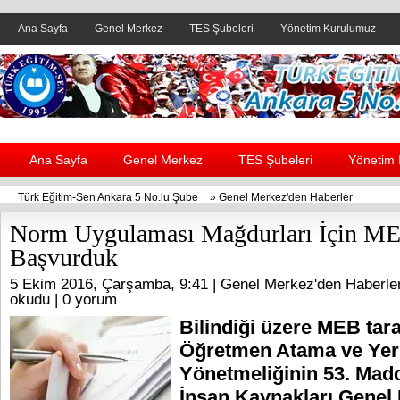
Ana Sayfa
Genel Merkez
TES Şubeleri
Yönetim Kurulumuz
Header yanı reklam alanı
Ana Sayfa
Genel Merkez
TES Şubeleri
Yönetim
Türk Eğitim-Sen Ankara 5 No.lu Şube
»
Genel Merkez'den Haberler
Norm Uygulaması Mağdurları İçin M
Başvurduk
5 Ekim 2016, Çarşamba, 9:41 |
Genel Merkez'den Haberle
okudu |
0 yorum
Bilindiği üzere MEB tar
Öğretmen Atama ve Yer
Yönetmeliğinin 53. Mad
İnsan Kaynakları Gene