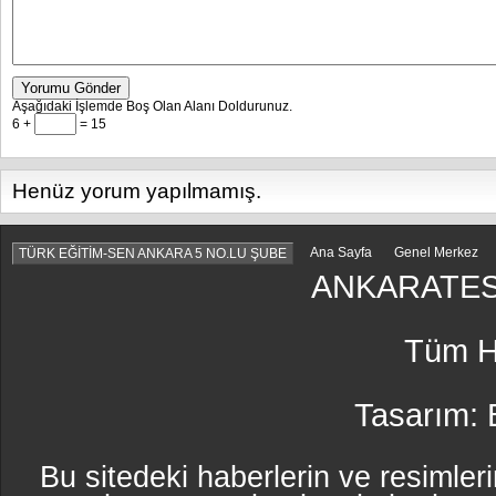
Yorumu Gönder
Aşağıdaki İşlemde Boş Olan Alanı Doldurunuz.
6 +
= 15
Henüz yorum yapılmamış.
Ana Sayfa
Genel Merkez
TÜRK EĞİTİM-SEN ANKARA 5 NO.LU ŞUBE
ANKARATES
Tüm Ha
Tasarım:
Bu sitedeki haberlerin ve resimleri