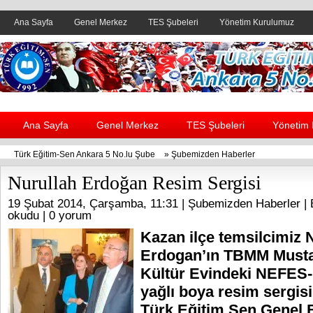
Ana Sayfa
Genel Merkez
TES Şubeleri
Yönetim Kurulumuz
Header yanı reklam alanı
Ana Sayfa
Genel Merkez
TES Şubeleri
Yönetim
Türk Eğitim-Sen Ankara 5 No.lu Şube
»
Şubemizden Haberler
Nurullah Erdoğan Resim Sergisi
19 Şubat 2014, Çarşamba, 11:31 |
Şubemizden Haberler
| 
okudu |
0 yorum
Kazan ilçe temsilcimiz 
Erdogan’ın TBMM Musta
Kültür Evindeki NEFES
yağlı boya resim sergisin
Türk Eğitim Sen Genel 