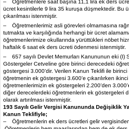
– Öğretmenlere saat başına 11,1 lira ek ders ücret
ücret kesintilerle 9 lira 35 kuruşa düşmektedir. Bu ü
çıkarılması istenmiştir.
– Öğretmenlerimiz asli görevleri olmamasına ra
tutmakta ve karşılığında herhangi bir ücret alamamak
öğretmenlerimize okullarında yürüttükleri nöbet hizm
haftalık 6 saat ek ders ücreti ödenmesi istenmiştir.
– 657 sayılı Devlet Memurları Kanununun eki (I) S
Göstergeler Cetveline göre birinci derecedeki öğre
göstergesi 3.000’dir. Verilen Kanun Teklifi ile birinc
öğretmenin ek göstergesi 3.600’e çıkarılırken ikinc
öğretmenlerimizin ek göstergeleri 2.200’den 3.000’
diğer derecelerdeki öğretmenlerin ek göstergeleri 
olarak artırılması istenmiştir.
193 Sayılı Gelir Vergisi Kanununda Değişiklik Y
Kanun Teklifiyle;
– Öğretmenlerin ek ders ücretleri gelir vergisinden i
Öğretmenlerin hem maaşlarından hem de ek ders üc