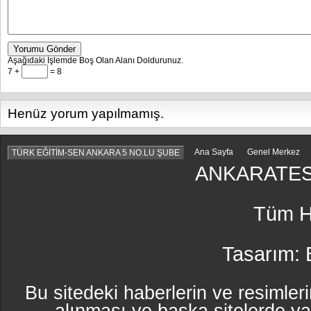
Yorumu Gönder
Aşağıdaki İşlemde Boş Olan Alanı Doldurunuz.
7 +
= 8
Henüz yorum yapılmamış.
Ana Sayfa
Genel Merkez
TÜRK EĞİTİM-SEN ANKARA 5 NO.LU ŞUBE
ANKARATES
Tüm Ha
Tasarım:
Bu sitedeki haberlerin ve resimleri