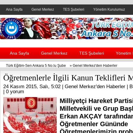
Ana Sayfa
Genel Merkez
TES Şubeleri
Yönetim Kurulumuz
Header yanı reklam alanı
Ana Sayfa
Genel Merkez
TES Şubeleri
Yönetim
Türk Eğitim-Sen Ankara 5 No.lu Şube
»
Genel Merkez'den Haberler
Öğretmenlerle İlgili Kanun Teklifleri M
24 Kasım 2015, Salı, 5:02 |
Genel Merkez'den Haberler
| B
|
0 yorum
Milliyetçi Hareket Parti
Milletvekili ve Grup Baş
Erkan AKÇAY tarafında
Öğretmenler Gününde
Öğretmenlerimizin proble