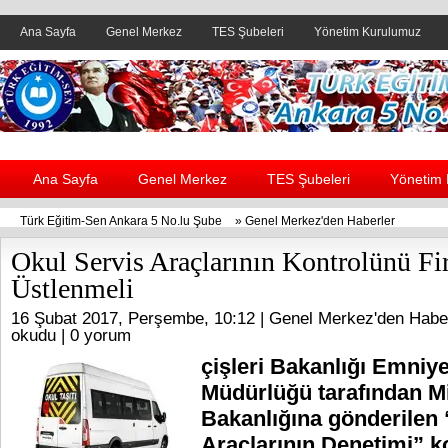
Ana Sayfa
Genel Merkez
TES Şubeleri
Yönetim Kurulumuz
Header yanı reklam alanı
Ana Sayfa
Genel Merkez
TES Şubeleri
Yönetim
Türk Eğitim-Sen Ankara 5 No.lu Şube
»
Genel Merkez'den Haberler
Okul Servis Araçlarının Kontrolünü Fi
Üstlenmeli
16 Şubat 2017, Perşembe, 10:12 |
Genel Merkez'den Habe
okudu |
0 yorum
çişleri Bakanlığı Emniy
Müdürlüğü tarafından Mi
Bakanlığına gönderilen 
Araçlarının Denetimi” k