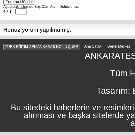
Yorumu Gönder
Aşağıdaki İşlemde Boş Olan Alanı Doldurunuz.
4 + 1 =
Henüz yorum yapılmamış.
Ana Sayfa
Genel Merkez
TÜRK EĞİTİM-SEN ANKARA 5 NO.LU ŞUBE
ANKARATES
Tüm Ha
Tasarım:
Bu sitedeki haberlerin ve resimleri
alınması ve başka sitelerde y
a