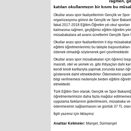
rağmen, geç
katılan okullarımızın bir kısmı bu müsa
Okullar arası spor faaliyetlerinin Gençlik ve Spo
organizasyonu görevi de Gençlik ve Spor Bakanlı
fakat 2017-2018 Eğitim-Öğretim yılı okul sporları
kalmasına rağmen, geçtiğimiz eğitim-öğretim yılında
müsabakalara ait avans ücretlerini Gençlik Spor 
Okullar arası spor faaliyetlerinin il dışı müsabak
eğitimi öğretmenlerimiz bu taleple başvurdukları i
ödenek olmadığı söylenerek geri çevrilmektedir.
Okullar arası spor müsabakaları için öğrenci baş
masrafı, otel ve yemek vs. gibi ihtiyaçları dahi
kendi kredi kartlarıyla yapmak zorunda kalan öğ
göstererek dahil etmektedirler. Ödemelerin yapıl
bilgi verilmemesi nedeniyle beden eğitimi öğre
etmektedir.
Türk Eğitim-Sen olarak; Gençlik ve Spor Bakanlı
öğretmenlerimizin daha fazla mağdur edilmemesini
uygulama farklarının giderilmesini, müsabaka v
ödenmesinin sağlanmasını ve günlük 37 TL olan har
İlgili yazımız için tıklayınız
Anahtar Kelimeler:
Manşet
,
Sürmanşet