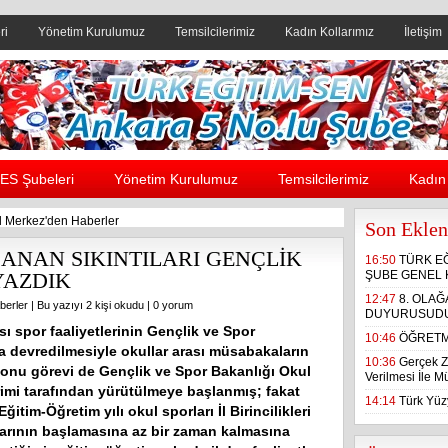
ri
Yönetim Kurulumuz
Temsilcilerimiz
Kadın Kollarımız
İletişim
Header yanı reklam alanı
ES Şubeleri
Yönetim Kurulumuz
Temsilcilerimiz
Kadın 
 Merkez'den Haberler
Son Eklen
ANAN SIKINTILARI GENÇLİK
16:50
TÜRK E
YAZDIK
ŞUBE GENEL 
12:47
8. OLA
berler
| Bu yazıyı 2 kişi okudu |
0 yorum
DUYURUSUD
sı spor faaliyetlerinin Gençlik ve Spor
10:46
ÖĞRETM
a devredilmesiyle okullar arası müsabakaların
10:36
Gerçek Z
onu görevi de Gençlik ve Spor Bakanlığı Okul
Verilmesi İle 
rimi tarafından yürütülmeye başlanmış; fakat
14:14
Türk Yüzy
ğitim-Öğretim yılı okul sporları İl Birincilikleri
rının başlamasına az bir zaman kalmasına