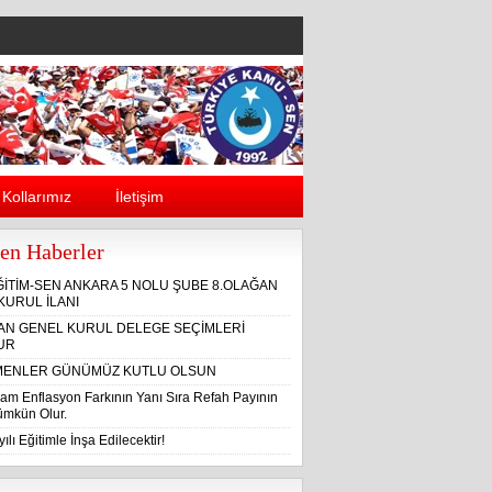
Kollarımız
İletişim
en Haberler
ĞİTİM-SEN ANKARA 5 NOLU ŞUBE 8.OLAĞAN
KURUL İLANI
ĞAN GENEL KURUL DELEGE SEÇİMLERİ
UR
ENLER GÜNÜMÜZ KUTLU OLSUN
am Enflasyon Farkının Yanı Sıra Refah Payının
Mümkün Olur.
ılı Eğitimle İnşa Edilecektir!