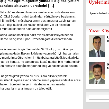
tiğimiz eğitim-öğretim yılında il dışı faaliyetlere
Üyelerimi
bakalara ait avans ücretlerini […]
r Bakanlığına devredilmesiyle okullar arası müsabakaların
Üyelerimizden Ha
ğı Okul Sporları birimi tarafından yürütülmeye başlanmış;
 İl Birincilikleri müsabakalarının başlamasına az bir zaman
 il dışı faaliyetlere katılan okullarımızın bir kısmı bu
Üyelerimizden Ha
İl Müdürlüklerinden hala alamamışlardır.
Yazar Köş
alarına katılabilmek için nakit avans almak isteyen beden
O
llerde Gençlik ve Spor Hizmetleri görevlileri tarafından
B
ına ödenmesi öngörülen miktar 37 TL olup, bu miktar yol
 karşılamamaktadır. Bakanlık ödeme yapmadığı için harcamaları
retmenlerimiz öğrencilerini müsabakalara büyük fedakarlıklar
ması bir kenara, ne zaman yapılacağına dair bile herhangi bir
tmenlerimizin birçoğu mağdur edilmiş ve edilmeye de devam
N
ğına yazdığımız yazıda bu hususlara dikkat çekerek
 istedik. Ayrıca avans ödemelerinin yapılmasında iller arası
e hakem ücretlerinin yeni müsabakalar başlamadan
cırahların arttırılmasını da talep ettik.
Arama: