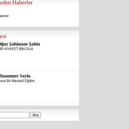
zden Haberler
berler
berler
esi
ğuz Şahlanan Şahin
İR KIYAFET BİN DUA
Muammer Soylu
asıl Bir Meslekî Eğitim