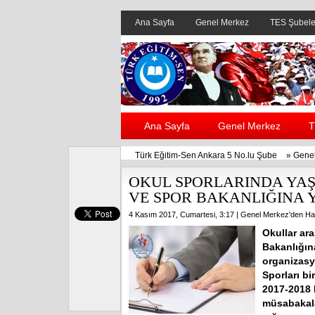
Ana Sayfa
Genel Merkez
TES Şubele
Ana Sayfa
Genel Merkez
T
Türk Eğitim-Sen Ankara 5 No.lu Şube
»
Genel
OKUL SPORLARINDA YAŞ
VE SPOR BAKANLIĞINA 
4 Kasım 2017, Cumartesi, 3:17 |
Genel Merkez'den Ha
Okullar ara
Bakanlığın
organizasy
Sporları bi
2017-2018 E
müsabakala