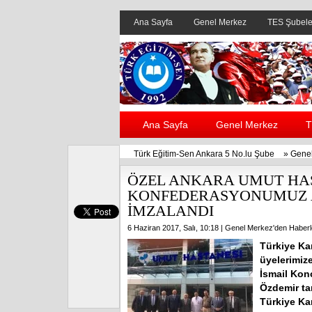
Ana Sayfa
Genel Merkez
TES Şubele
Ana Sayfa
Genel Merkez
T
Türk Eğitim-Sen Ankara 5 No.lu Şube
»
Genel
ÖZEL ANKARA UMUT HAS
KONFEDERASYONUMUZ 
İMZALANDI
6 Haziran 2017, Salı, 10:18 |
Genel Merkez'den Haberl
Türkiye Ka
üyelerimiz
İsmail Kon
Özdemir ta
Türkiye Ka