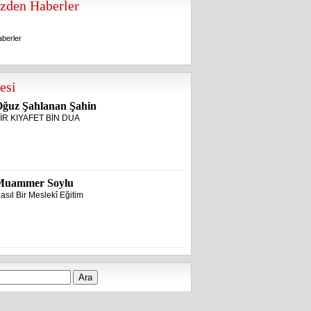
zden Haberler
berler
berler
esi
ğuz Şahlanan Şahin
İR KIYAFET BİN DUA
Muammer Soylu
asıl Bir Meslekî Eğitim