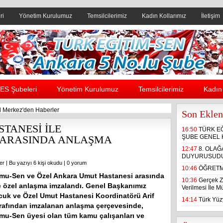
ri
Yönetim Kurulumuz
Temsilcilerimiz
Kadın Kollarımız
İletişim
Header yanı reklam alanı
ES Şubeleri
Yönetim Kurulumuz
Temsilcilerimiz
Kadın 
 Merkez'den Haberler
Son Eklen
TANESİ İLE
16:50
TÜRK E
ARASINDA ANLAŞMA
ŞUBE GENEL 
12:47
8. OLA
DUYURUSUD
er
| Bu yazıyı 6 kişi okudu |
0 yorum
10:46
ÖĞRETM
mu-Sen ve Özel Ankara Umut Hastanesi arasında
10:36
Gerçek Z
e özel anlaşma imzalandı. Genel Başkanımız
Verilmesi İle 
cuk ve Özel Umut Hastanesi Koordinatörü Arif
14:14
Türk Yüzy
rafından imzalanan anlaşma çerçevesinde,
mu-Sen üyesi olan tüm kamu çalışanları ve