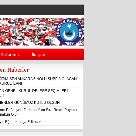
Kollarımız
İletişim
en Haberler
ĞİTİM-SEN ANKARA 5 NOLU ŞUBE 8.OLAĞAN
KURUL İLANI
ĞAN GENEL KURUL DELEGE SEÇİMLERİ
UR
ENLER GÜNÜMÜZ KUTLU OLSUN
am Enflasyon Farkının Yanı Sıra Refah Payının
Mümkün Olur.
ılı Eğitimle İnşa Edilecektir!