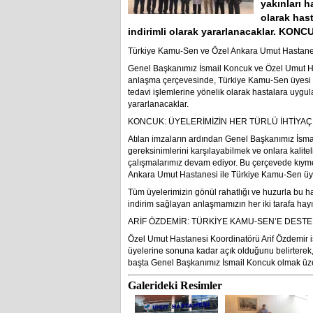
yakınları h
olarak has
indirimli olarak yararlanacaklar. KO
Türkiye Kamu-Sen ve Özel Ankara Umut Hastanes
Genel Başkanımız İsmail Koncuk ve Özel Umut Ha
anlaşma çerçevesinde, Türkiye Kamu-Sen üyesi ol
tedavi işlemlerine yönelik olarak hastalara uygul
yararlanacaklar.
KONCUK: ÜYELERİMİZİN HER TÜRLÜ İHTİYA
Atılan imzaların ardından Genel Başkanımız İsma
gereksinimlerini karşılayabilmek ve onlara kalit
çalışmalarımız devam ediyor. Bu çerçevede kıym
Ankara Umut Hastanesi ile Türkiye Kamu-Sen üyel
Tüm üyelerimizin gönül rahatlığı ve huzurla bu h
indirim sağlayan anlaşmamızın her iki tarafa hayırl
ARİF ÖZDEMİR: TÜRKİYE KAMU-SEN’E DEST
Özel Umut Hastanesi Koordinatörü Arif Özdemir i
üyelerine sonuna kadar açık olduğunu belirterek,
başta Genel Başkanımız İsmail Koncuk olmak üze
Galerideki Resimler