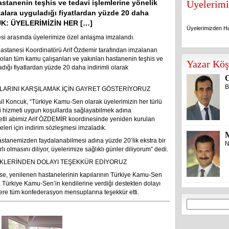
astanenin teşhis ve tedavi işlemlerine yönelik
Üyelerimi
talara uyguladığı fiyatlardan yüzde 20 daha
NCUK: ÜYELERİMİZİN HER […]
Üyelerimizden Ha
i arasında üyelerimize özel anlaşma imzalandı.
stanesi Koordinatörü Arif Özdemir tarafından imzalanan
Üyelerimizden Ha
an tüm kamu çalışanları ve yakınları hastanenin teşhis ve
Yazar Köş
adığı fiyatlardan yüzde 20 daha indirimli olarak
O
B
ÇLARINI KARŞILAMAK İÇİN GAYRET GÖSTERİYORUZ
il Koncuk, “Türkiye Kamu-Sen olarak üyelerimizin her türlü
eli hizmeti uygun koşullarda sağlayabilmek adına
etli abimiz Arif ÖZDEMİR koordinesinde yeniden kurulan
eri için indirim sözleşmesi imzaladık.
astanemizden faydalanabilmesi adına yüzde 20’lik ekstra bir
N
ı olmasını diliyor, üyelerimize sağlıklı günler diliyorum” dedi.
EKLERİNDEN DOLAYI TEŞEKKÜR EDİYORUZ
se, yenilenen hastanelerinin kapılarının Türkiye Kamu-Sen
 Türkiye Kamu-Sen’in kendilerine verdiği destekten dolayı
re tüm konfederasyon mensuplarına teşekkür etti.
Arama: