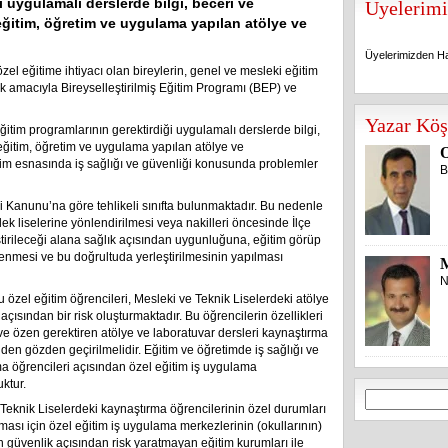
i uygulamalı derslerde bilgi, beceri ve
Üyelerimi
eğitim, öğretim ve uygulama yapılan atölye ve
Üyelerimizden Ha
l eğitime ihtiyacı olan bireylerin, genel ve mesleki eğitim
 amacıyla Bireyselleştirilmiş Eğitim Programı (BEP) ve
Üyelerimizden Ha
Yazar Köş
ğitim programlarının gerektirdiği uygulamalı derslerde bilgi,
eğitim, öğretim ve uygulama yapılan atölye ve
O
tim esnasında iş sağlığı ve güvenliği konusunda problemler
B
ği Kanunu’na göre tehlikeli sınıfta bulunmaktadır. Bu nedenle
k liselerine yönlendirilmesi veya nakilleri öncesinde İlçe
tirileceği alana sağlık açısından uygunluğuna, eğitim görüp
enmesi ve bu doğrultuda yerleştirilmesinin yapılması
N
u özel eğitim öğrencileri, Mesleki ve Teknik Liselerdeki atölye
açısından bir risk oluşturmaktadır. Bu öğrencilerin özellikleri
e özen gerektiren atölye ve laboratuvar dersleri kaynaştırma
en gözden geçirilmelidir. Eğitim ve öğretimde iş sağlığı ve
ma öğrencileri açısından özel eğitim iş uygulama
uktur.
Arama:
Teknik Liselerdeki kaynaştırma öğrencilerinin özel durumları
ması için özel eğitim iş uygulama merkezlerinin (okullarının)
 güvenlik açısından risk yaratmayan eğitim kurumları ile