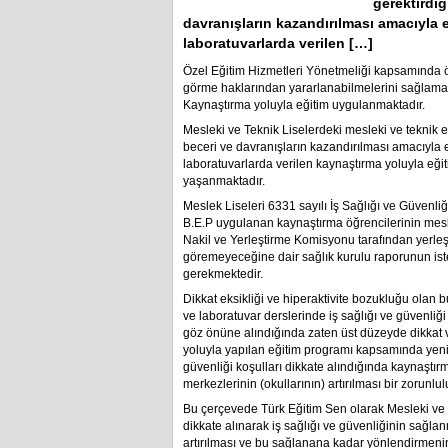
gerektirdiğ
davranışların kazandırılması amacıyla 
laboratuvarlarda verilen […]
Özel Eğitim Hizmetleri Yönetmeliği kapsamında öze
görme haklarından yararlanabilmelerini sağlamak
Kaynaştırma yoluyla eğitim uygulanmaktadır.
Mesleki ve Teknik Liselerdeki mesleki ve teknik e
beceri ve davranışların kazandırılması amacıyla 
laboratuvarlarda verilen kaynaştırma yoluyla eği
yaşanmaktadır.
Meslek Liseleri 6331 sayılı İş Sağlığı ve Güvenli
B.E.P uygulanan kaynaştırma öğrencilerinin mesle
Nakil ve Yerleştirme Komisyonu tarafından yerleş
göremeyeceğine dair sağlık kurulu raporunun ist
gerekmektedir.
Dikkat eksikliği ve hiperaktivite bozukluğu olan b
ve laboratuvar derslerinde iş sağlığı ve güvenliği 
göz önüne alındığında zaten üst düzeyde dikkat v
yoluyla yapılan eğitim programı kapsamında yenid
güvenliği koşulları dikkate alındığında kaynaştır
merkezlerinin (okullarının) artırılması bir zorunlul
Bu çerçevede Türk Eğitim Sen olarak Mesleki ve 
dikkate alınarak iş sağlığı ve güvenliğinin sağlan
artırılması ve bu sağlanana kadar yönlendirmenin