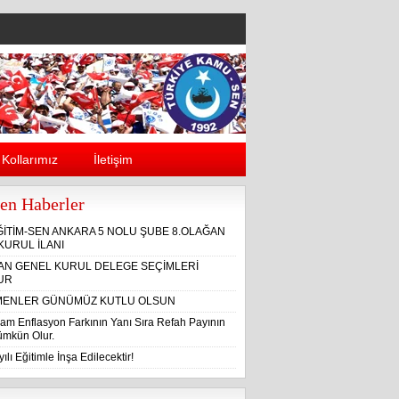
Kollarımız
İletişim
en Haberler
ĞİTİM-SEN ANKARA 5 NOLU ŞUBE 8.OLAĞAN
KURUL İLANI
ĞAN GENEL KURUL DELEGE SEÇİMLERİ
UR
ENLER GÜNÜMÜZ KUTLU OLSUN
am Enflasyon Farkının Yanı Sıra Refah Payının
Mümkün Olur.
ılı Eğitimle İnşa Edilecektir!