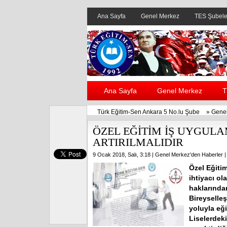
Ana Sayfa
Genel Merkez
TES Şubele
Ana Sayfa
Genel Merkez
T
Türk Eğitim-Sen Ankara 5 No.lu Şube
»
Genel
ÖZEL EĞİTİM İŞ UYGULA
ARTIRILMALIDIR
9 Ocak 2018, Salı, 3:18 |
Genel Merkez'den Haberler
|
Özel Eğiti
ihtiyacı ol
haklarında
Bireyselle
yoluyla eğ
Liselerdeki