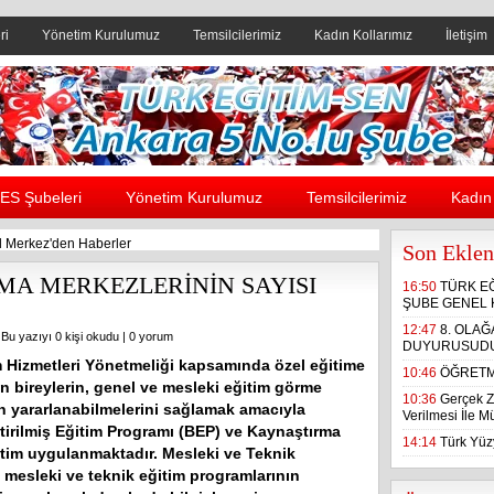
ri
Yönetim Kurulumuz
Temsilcilerimiz
Kadın Kollarımız
İletişim
Header yanı reklam alanı
ES Şubeleri
Yönetim Kurulumuz
Temsilcilerimiz
Kadın 
 Merkez'den Haberler
Son Eklen
MA MERKEZLERİNİN SAYISI
16:50
TÜRK E
ŞUBE GENEL 
12:47
8. OLA
 Bu yazıyı 0 kişi okudu |
0 yorum
DUYURUSUD
m Hizmetleri Yönetmeliği kapsamında özel eğitime
10:46
ÖĞRETM
an bireylerin, genel ve mesleki eğitim görme
10:36
Gerçek Z
n yararlanabilmelerini sağlamak amacıyla
Verilmesi İle 
ştirilmiş Eğitim Programı (BEP) ve Kaynaştırma
14:14
Türk Yüzy
itim uygulanmaktadır. Mesleki ve Teknik
 mesleki ve teknik eğitim programlarının