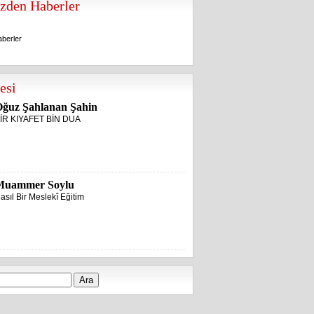
zden Haberler
berler
berler
esi
ğuz Şahlanan Şahin
İR KIYAFET BİN DUA
Muammer Soylu
asıl Bir Meslekî Eğitim