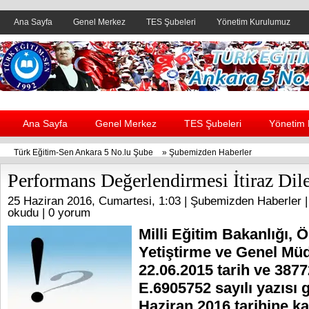
Ana Sayfa
Genel Merkez
TES Şubeleri
Yönetim Kurulumuz
Header yanı reklam alanı
Ana Sayfa
Genel Merkez
TES Şubeleri
Yönetim
Türk Eğitim-Sen Ankara 5 No.lu Şube
»
Şubemizden Haberler
Performans Değerlendirmesi İtiraz Dil
25 Haziran 2016, Cumartesi, 1:03 |
Şubemizden Haberler
|
okudu |
0 yorum
Milli Eğitim Bakanlığı,
Yetiştirme ve Genel Mü
22.06.2015 tarih ve 387
E.6905752 sayılı yazısı 
Haziran 2016 tarihine k