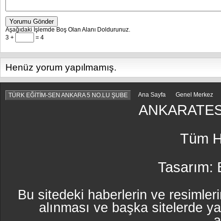
Yorumu Gönder
Aşağıdaki İşlemde Boş Olan Alanı Doldurunuz.
3 +
= 4
Henüz yorum yapılmamış.
Ana Sayfa
Genel Merkez
TÜRK EĞİTİM-SEN ANKARA 5 NO.LU ŞUBE
ANKARATES
Tüm Ha
Tasarım:
Bu sitedeki haberlerin ve resimleri
alınması ve başka sitelerde y
a