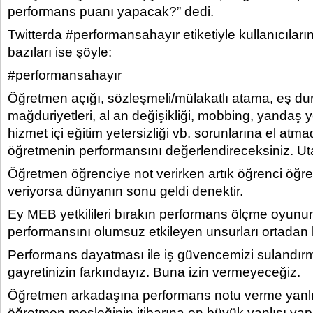
performans puanı yapacak?” dedi.
Twitterda #performansahayır etiketiyle kullanıcıları
bazıları ise şöyle:
#performansahayır
Öğretmen açığı, sözleşmeli/mülakatlı atama, eş d
mağduriyetleri, al an değişikliği, mobbing, yandaş y
hizmet içi eğitim yetersizliği vb. sorunlarına el at
öğretmenin performansını değerlendireceksiniz. Ut
Öğretmen öğrenciye not verirken artık öğrenci öğr
veriyorsa dünyanın sonu geldi denektir.
Ey MEB yetkilileri bırakın performans ölçme oyunu
performansını olumsuz etkileyen unsurları ortadan k
Performans dayatması ile iş güvencemizi sulandırm
gayretinizin farkındayız. Buna izin vermeyeceğiz.
Öğretmen arkadaşına performans notu verme yanl
öğretmen mesleğinin itibarına en büyük yanlışı yap