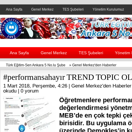
Ana Sayfa
Genel Merkez
TES Şubeleri
Yönetim Kurulumuz
Header yanı reklam alanı
Ana Sayfa
Genel Merkez
TES Şubeleri
Yönetim
Türk Eğitim-Sen Ankara 5 No.lu Şube
»
Genel Merkez'den Haberler
#performansahayır TREND TOPIC O
1 Mart 2018, Perşembe, 4:26 |
Genel Merkez'den Haberler
okudu |
0 yorum
Öğretmenlere performa
değerlendirmesi yönetme
MEB’de en çok tepki çe
birisidir. Bu uygulama 
üzerinde Demokles’in kıl