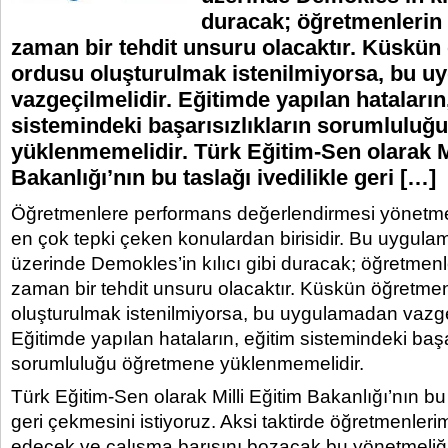
duracak; öğretmenlerin
zaman bir tehdit unsuru olacaktır. Küskü
ordusu oluşturulmak istenilmiyorsa, bu 
vazgeçilmelidir. Eğitimde yapılan hataların
sistemindeki başarısızlıkların sorumluluğ
yüklenmemelidir. Türk Eğitim-Sen olarak Mi
Bakanlığı’nın bu taslağı ivedilikle geri […]
Öğretmenlere performans değerlendirmesi yönetme
en çok tepki çeken konulardan birisidir. Bu uygul
üzerinde Demokles’in kılıcı gibi duracak; öğretmenl
zaman bir tehdit unsuru olacaktır. Küskün öğretme
oluşturulmak istenilmiyorsa, bu uygulamadan vazgeç
Eğitimde yapılan hataların, eğitim sistemindeki başa
sorumluluğu öğretmene yüklenmemelidir.
Türk Eğitim-Sen olarak Milli Eğitim Bakanlığı’nın bu 
geri çekmesini istiyoruz. Aksi taktirde öğretmenleri
edecek ve çalışma barışını bozacak bu yönetmeliğin 