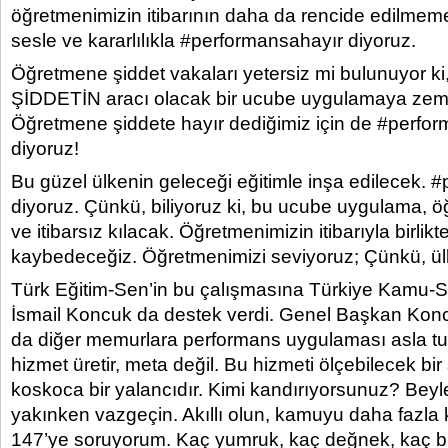
öğretmenimizin itibarının daha da rencide edilmeme
sesle ve kararlılıkla #performansahayır diyoruz.
Öğretmene şiddet vakaları yetersiz mi bulunuyor 
ŞİDDETİN aracı olacak bir ucube uygulamaya zemi
Öğretmene şiddete hayır dediğimiz için de #perfo
diyoruz!
Bu güzel ülkenin geleceği eğitimle inşa edilecek. 
diyoruz. Çünkü, biliyoruz ki, bu ucube uygulama, 
ve itibarsız kılacak. Öğretmenimizin itibarıyla birlik
kaybedeceğiz. Öğretmenimizi seviyoruz; Çünkü, ül
Türk Eğitim-Sen’in bu çalışmasına Türkiye Kamu-
İsmail Koncuk da destek verdi. Genel Başkan Kon
da diğer memurlara performans uygulaması asla t
hizmet üretir, meta değil. Bu hizmeti ölçebilecek bir
koskoca bir yalancıdır. Kimi kandırıyorsunuz? Bey
yakınken vazgeçin. Akıllı olun, kamuyu daha fazla k
147’ye soruyorum. Kaç yumruk, kaç değnek, kaç b