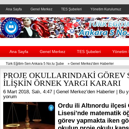
Ana Sayfa
Genel Merkez
TES Şubeleri
Yönetim Kurulumuz
Header yanı reklam alanı
Ana Sayfa
Genel Merkez
TES Şubeleri
Yönetim
Türk Eğitim-Sen Ankara 5 No.lu Şube
»
Genel Merkez'den Haberler
PROJE OKULLARINDAKİ GÖREV 
İLİŞKİN ÖRNEK YARGI KARARI
6 Mart 2018, Salı, 4:47 |
Genel Merkez'den Haberler
| Bu y
yorum
Ordu ili Altınordu ilçes
Lisesi’nde matematik ö
görev yapmakta iken gör
okulun proje okulu kap