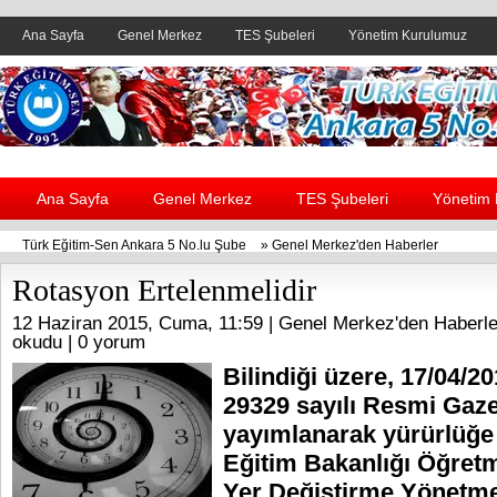
Ana Sayfa
Genel Merkez
TES Şubeleri
Yönetim Kurulumuz
Header yanı reklam alanı
Ana Sayfa
Genel Merkez
TES Şubeleri
Yönetim
Türk Eğitim-Sen Ankara 5 No.lu Şube
»
Genel Merkez'den Haberler
Rotasyon Ertelenmelidir
12 Haziran 2015, Cuma, 11:59 |
Genel Merkez'den Haberle
okudu |
0 yorum
Bilindiği üzere, 17/04/20
29329 sayılı Resmi Gaze
yayımlanarak yürürlüğe 
Eğitim Bakanlığı Öğret
Yer Değiştirme Yönetme