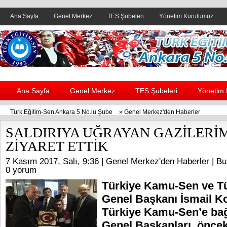
Ana Sayfa
Genel Merkez
TES Şubeleri
Yönetim Kurulumuz
Header yanı reklam alanı
Ana Sayfa
Genel Merkez
TES Şubeleri
Yönetim
Türk Eğitim-Sen Ankara 5 No.lu Şube
»
Genel Merkez'den Haberler
SALDIRIYA UĞRAYAN GAZİLERİM
ZİYARET ETTİK
7 Kasım 2017, Salı, 9:36 |
Genel Merkez'den Haberler
| Bu
0 yorum
Türkiye Kamu-Sen ve T
Genel Başkanı İsmail K
Türkiye Kamu-Sen’e bağl
Genel Başkanları, önce