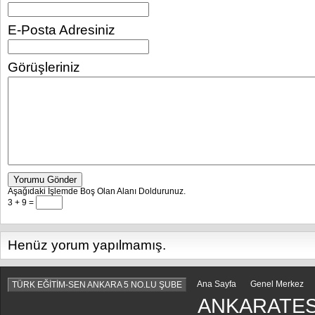
E-Posta Adresiniz
Görüşleriniz
Yorumu Gönder
Aşağıdaki İşlemde Boş Olan Alanı Doldurunuz.
3 + 9 =
Henüz yorum yapılmamış.
Ana Sayfa
Genel Merkez
TÜRK EĞİTİM-SEN ANKARA 5 NO.LU ŞUBE
ANKARATES