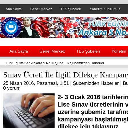
Ana Sayfa
Genel Merkez
TES Şubeleri
Yönetim Kurulumuz
Header yanı reklam alanı
Ana Sayfa
Genel Merkez
TES Şubeleri
Yönetim
Türk Eğitim-Sen Ankara 5 No.lu Şube
»
Şubemizden Haberler
Sınav Ücreti İle İlgili Dilekçe Kampan
25 Nisan 2016, Pazartesi, 1:51 |
Şubemizden Haberler
| Bu
0 yorum
2- 3 Ocak 2016 tarihleri
Lise Sınav ücretlerinin
üzerine şubemiz tarafın
kampanyası başlatılmıştı
dilekçe için tıklayınız.