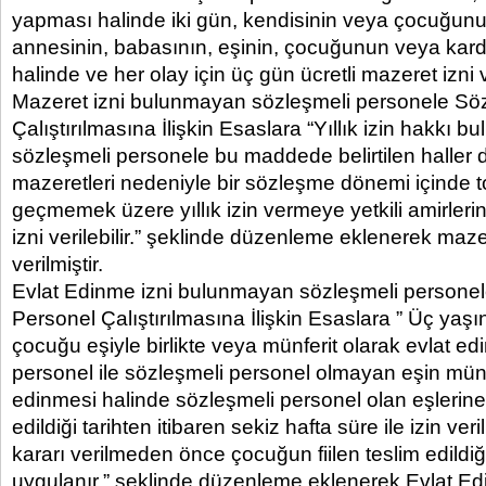
yapması halinde iki gün, kendisinin veya çocuğun
annesinin, babasının, eşinin, çocuğunun veya kar
halinde ve her olay için üç gün ücretli mazeret izni 
Mazeret izni bulunmayan sözleşmeli personele Sö
Çalıştırılmasına İlişkin Esaslara “Yıllık izin hakkı 
sözleşmeli personele bu maddede belirtilen haller 
mazeretleri nedeniyle bir sözleşme dönemi içinde
geçmemek üzere yıllık izin vermeye yetkili amirleri
izni verilebilir.” şeklinde düzenleme eklenerek maze
verilmiştir.
Evlat Edinme izni bulunmayan sözleşmeli personel
Personel Çalıştırılmasına İlişkin Esaslara ” Üç yaş
çocuğu eşiyle birlikte veya münferit olarak evlat e
personel ile sözleşmeli personel olmayan eşin münfe
edinmesi halinde sözleşmeli personel olan eşlerin
edildiği tarihten itibaren sekiz hafta süre ile izin veril
kararı verilmeden önce çocuğun fiilen teslim edildi
uygulanır.” şeklinde düzenleme eklenerek Evlat Ed