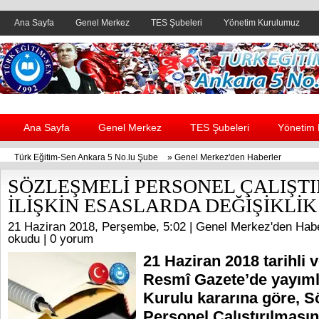
Ana Sayfa
Genel Merkez
TES Şubeleri
Yönetim Kurulumuz
Header yanı reklam alanı
Ana Sayfa
Genel Merkez
TES Şubeleri
Yönetim
Türk Eğitim-Sen Ankara 5 No.lu Şube
»
Genel Merkez'den Haberler
SÖZLEŞMELİ PERSONEL ÇALIŞT
İLİŞKİN ESASLARDA DEĞİŞİKLİK
21 Haziran 2018, Perşembe, 5:02 |
Genel Merkez'den Habe
okudu |
0 yorum
21 Haziran 2018 tarihli 
Resmî Gazete’de yayım
Kurulu kararına göre, S
Personel Çalıştırılmasına