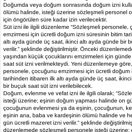
Doğumda veya doğum sonrasında doğum izni kull
ölümü halinde, isteği üzerine sözleşmeli personel
için öngörülen süre kadar izin verilecektir.
Süt izni ile ilgili düzenleme “Sözleşmeli personele
emzirmesi için ücretli doğum izni süresinin bitim tari
altı ayda günde üç saat, ikinci altı ayda günde bir b
verilir.” şeklinde değiştirilmiştir. Önceki düzenleme
yaşından küçük çocuklarını emzirmeleri için günde
saat süt izni verilmekteydi. Yeni düzenlemeye göre
personele, çocuğunu emzirmesi için ücretli doğum i
tarihinden itibaren ilk altı ayda günde üç saat, ikinc
bir buçuk saat süt izni verilebilecek.
Doğum, evlenme ve vefat izni ile ilgili olarak; “Söz
isteği üzerine; eşinin doğum yapması halinde on g
çocuğunun evlenmesi ya da eşinin, çocuğunun, ke
eşinin ana, baba ve kardeşinin ölümü halinde ve her
gün ücretli mazeret izni verilir.” şeklinde değiştirilmi
düzenlemede sözleşmeli personele isteği üzerine;