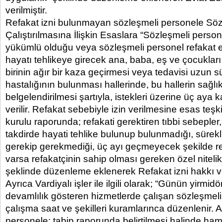
verilmiştir.
Refakat izni bulunmayan sözleşmeli personele Söz
Çalıştırılmasına İlişkin Esaslara “Sözleşmeli perso
yükümlü olduğu veya sözleşmeli personel refakat e
hayatı tehlikeye girecek ana, baba, eş ve çocukları
birinin ağır bir kaza geçirmesi veya tedavisi uzun s
hastalığının bulunması hallerinde, bu hallerin sağlı
belgelendirilmesi şartıyla, istekleri üzerine üç aya ka
verilir. Refakat sebebiyle izin verilmesine esas teşk
kurulu raporunda; refakati gerektiren tıbbi sebepler,
takdirde hayati tehlike bulunup bulunmadığı, sürek
gerekip gerekmediği, üç ayı geçmeyecek şekilde re
varsa refakatçinin sahip olması gereken özel nitelikler
şeklinde düzenleme eklenerek Refakat izni hakkı ver
Ayrıca Vardiyalı işler ile ilgili olarak; “Günün yirmid
devamlılık gösteren hizmetlerde çalışan sözleşmeli
çalışma saat ve şekilleri kuramlarınca düzenlenir. 
personele; tabip raporunda belirtilmesi halinde hami