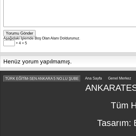
Yorumu Gönder
Aşağıdaki İşlemde Boş Olan Alanı Doldurunuz.
+ 4 = 5
Henüz yorum yapılmamış.
Ana Sayfa
Genel Merkez
TÜRK EĞİTİM-SEN ANKARA 5 NO.LU ŞUBE
ANKARATES
Tüm Ha
Tasarım: