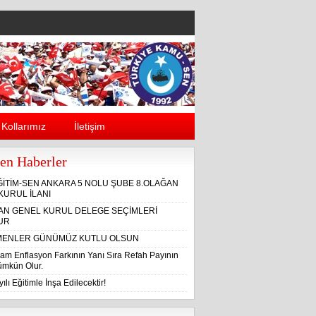
Kollarımız
İletişim
en Haberler
ĞİTİM-SEN ANKARA 5 NOLU ŞUBE 8.OLAĞAN
KURUL İLANI
ĞAN GENEL KURUL DELEGE SEÇİMLERİ
UR
ENLER GÜNÜMÜZ KUTLU OLSUN
am Enflasyon Farkının Yanı Sıra Refah Payının
Mümkün Olur.
ılı Eğitimle İnşa Edilecektir!