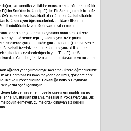
r değer, sarı sendika ve iktidar mensupları tarafından kötü bir
k Eğitim Sen’den istifa edip Eğitim Bir Sen’e geçmek için söz
e övülmektedir. Asıl karakterli olan tüm menfaatleri ellerinin
an istifa etmeyen öğretmenlerimizdir, idareciliklerinin
en’li müdürlerimiz ve müdür yardımcılarımızdır.
ına sebep olan, dönemin başbakanı dahil olmak üzere
, azarlayan sözlerine tepki göstermeyen, özür grubu
ı hizmetlerde çalışanları köle gibi kullanan Eğitim Bir Sen’e
. Bu vebali üzerinizden atınız. Unutmayınız ki iktidarlar
rçekleştirenleri cezalandırdığında yine Türk Eğitim Sen
p çıkacaktır. Gelin bugün siz bizden önce davranın ve bu zulme
nan öğrenci yerleştirmeleriyle başlamak üzere öğrencilerimiz
 kıyım okullarımızda bir kaos meydana getirmiş, göz göre göre
e, ilçe ve il yöneticilerine, Bakanlığa hatta bu kıyımlara
 seviyesini aşağı çekmiştir.
na değer bile vermeyenlerin özetle öğretmeni maddi manevi
lerine tutuşturulan kutlama mesajlarını yok sayıyorum. Bizi
 Zulme boyun eğmeyen, zulme ortak olmayan siz değerli
rum.