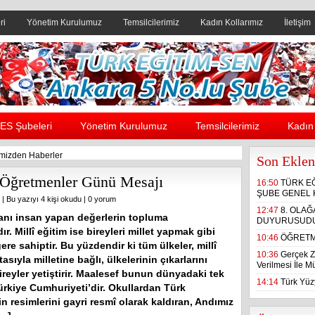
ri
Yönetim Kurulumuz
Temsilcilerimiz
Kadın Kollarımız
İletişim
Header yanı reklam alanı
ES Şubeleri
Yönetim Kurulumuz
Temsilcilerimiz
Kadın 
mizden Haberler
Son Eklen
 Öğretmenler Günü Mesajı
16:50
TÜRK E
ŞUBE GENEL 
| Bu yazıyı 4 kişi okudu |
0 yorum
12:47
8. OLA
sanı insan yapan değerlerin topluma
DUYURUSUD
r. Millî eğitim ise bireyleri millet yapmak gibi
10:46
ÖĞRETM
ğere sahiptir. Bu yüzdendir ki tüm ülkeler, millî
10:36
Gerçek Z
tasıyla milletine bağlı, ülkelerinin çıkarlarını
Verilmesi İle 
reyler yetiştirir. Maalesef bunun dünyadaki tek
14:14
Türk Yüzy
ürkiye Cumhuriyeti’dir. Okullardan Türk
n resimlerini gayri resmî olarak kaldıran, Andımız