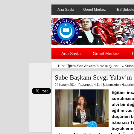
Ana Sayfa
Genel Merkez
TES Şubele
Ana Sayfa
Genel Merkez
T
Türk Eğitim-Sen Ankara 5 No.lu Şube
»
Şube
Şube Başkanı Sevgi Yalav’ın
24 Kasım 2014, Pazartesi, 4:11 |
Şubemizden Haberler
Eğitim, in
sunulmasıdı
ulvî bir de
eğitim vası
düşünen bi
istisnası T
büyüklerini