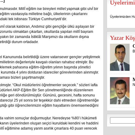
[…]
Üyelerimi
masıdır. Millî eğitim ise bireyleri millet yapmak gibi ulvî bir
ğitim vasıtasıyla milletine bağlı, ülkelerinin çıkarlarını
Üyelerimizden Ha
aki tek istisnası Türkiye Cumhuriyeti’dir.
smî olarak kaldıran, Andımız gibi gençliğe ülkü aşılayan bir
ı zorunlu olmaktan çıkartan, okullarda yapılan millî bayram
Üyelerimizden Ha
Yazar Köş
 yakın bir zamanda İstiklâl Marşımızı da okulların dışına
etirdiği durum ortadadır.
O
B
l Kanununda belirtildiği üzere vatansever gençler yetiştirmek
illetinin değerleriyle kavgalı olanları rahatsız etmiştir. Bu
üklemek pahasına eğitim-öğretim yılının başında yönetici
 kurumda 4 yılını dolduran idareciler görevlerinden alınmıştır.
laması bizleri şaşırtmamıştır.
N
ıştır. “Okul müdürlerini öğretmenler seçecek.” sözleri lafta
müdürleri AKP-Eğitim Bir Sen yönetmenliğinde düzenlenen
nliğe geri döndürülmüştür. Gününü, gecesini, hafta sonunu
k idareciyi 25 yıl sonra bir teşekkür dahi etmeden öğretmenliğe
tığı gibi öğrencilerimizin eğitim hayatlarını önemsemediğini
a da vahim sonuçlar doğurmuştur. Neredeyse %80’i hükümeti
Arama:
nın üyelerinden oluşan seçici kuruldaki kendini ve haddini
llî eğitimine adamış yarım asırlık çınarlara 40 puan verecek