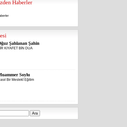
zden Haberler
berler
berler
esi
ğuz Şahlanan Şahin
İR KIYAFET BİN DUA
Muammer Soylu
asıl Bir Meslekî Eğitim