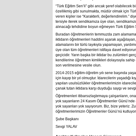
“Türk Eğitim Sen’li” gibi ancak şeref olabilecek bi
özellikmiş gibi sunulmakta, müdür olmak için Tür
veren kişiler ise “Karakterli, değerlendirelim.” diy
tersiyle iterek sendikamıza üye olan, sendikamızd
alınacağı tehdidine boyun eğmeyen Türk Eğitim S
Buradan öğretmenlerin temmuzda zam alamamas
iktidarın öğretmenleri haddini aşarak aşağılayan
atamalarını bir türlü layıkıyla yapamayan, yardımc
üye olan tüm öğretmenleri istifaya davet ediyorum
geçicidir. Yarın başka bir iktidar bu zulümleri ge
kendilerine öğretmen kimlikleri dolayısıyla sahi
son verilmesine vesile olun.
2014-2015 eğitim-öğretim yılı sene başında yaşa
için kayıp bir yıl olmuştur. İdarecilerin yaşadığı
yapılan usulsüzlükler öğretmenlerimizin idareciler
çanak tutan iktidara karşı duyduğu saygı ve sevgi
Öğretmenleri itibarsızlaştırmaya çalışanların, o
yok sayanların 24 Kasım Öğretmenler Günü’nde el
yok sayanları yok sayıyorum. Biz, bize yeteriz.
öğretmenlerimizin Öğretmenler Günü’nü kutluyo
Şube Başkanı
Sevgi YALAV