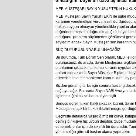
olmadığını, böyle bir dava açılması ha
MEB MÜSTEŞARI SAYIN YUSUF TEKİN HUKUK
MEB Müsteşarı Sayın Yusuf TEKİN ile şube müdü
kararının yönetmeliğin yürütmesini durdurduğunu,
hukuka uygun olmayan yönetmelikle yapılan atama
değerlendirmesinin doğru olmadığını, böyle bir 
olduğunu, problem büyümeden çözülmesi gerektiğ
söyledim ancak, Sayın Müsteşar, son kararının bu
SUÇ DUYURUSUNDA BULUNACAĞIZ
Bu durumda, Türk Eğitim Sen olarak, MEB ile ilg
bulunacağız. Bu arada, Sayın Müsteşara, açıkla
planlarının çıkacak mahkeme kararını uygulamak 
anlam çıkmaz ama Sayın Müsteşar B planını böyle 
edecek ihtimal bir mahkeme kararını dahi, by pas 
Bizden günah gitti, bu işin sonuna kadar gidecek
sağlayacağız. Bu arada Sayın NABİ Avcı’ya da dur
ilgileneceğini bizzat bana söylemiştir.
Sonucu görelim, kim haklı çıkacak, biz mi, Sayın
Müsteşarın, açık bir hukuk ihlalini meşru gördüğü
Geçmişte defalarca yaşadığımız bir olaya, kutup
gelmiş bir kişiye hiç uygun değildir. Şube müdürle
etmemek, onlar için de sıkıntılı bir durumdur. Yapı
yönetmeliğe göre sil baştan atama yapmaktır.