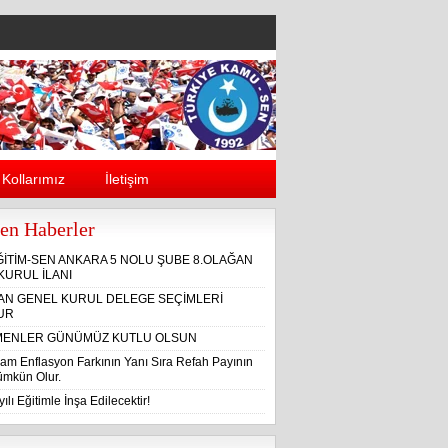
Kollarımız
İletişim
en Haberler
ĞİTİM-SEN ANKARA 5 NOLU ŞUBE 8.OLAĞAN
KURUL İLANI
ĞAN GENEL KURUL DELEGE SEÇİMLERİ
UR
ENLER GÜNÜMÜZ KUTLU OLSUN
am Enflasyon Farkının Yanı Sıra Refah Payının
Mümkün Olur.
ılı Eğitimle İnşa Edilecektir!