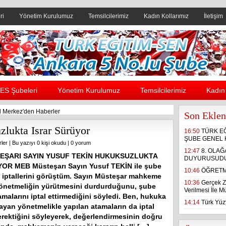
ri
Yönetim Kurulumuz
Temsilcilerimiz
Kadın Kollarımız
İletişim
Header yanı reklam alanı
ES Şubeleri
Yönetim Kurulumuz
Temsilcilerimiz
Kadın 
 Merkez'den Haberler
Son Eklen
lukta Israr Sürüyor
16:50
TÜRK E
ŞUBE GENEL 
ler
| Bu yazıyı 0 kişi okudu |
0 yorum
12:47
8. OLA
EŞARI SAYIN YUSUF TEKİN HUKUKSUZLUKTA
DUYURUSUD
OR MEB Müsteşarı Sayın Yusuf TEKİN ile şube
10:46
ÖĞRETM
iptallerini görüştüm. Sayın Müsteşar mahkeme
10:36
Gerçek Z
yönetmeliğin yürütmesini durdurduğunu, şube
Verilmesi İle 
malarını iptal ettirmediğini söyledi. Ben, hukuka
14:14
Türk Yüzy
yan yönetmelikle yapılan atamaların da iptal
erektiğini söyleyerek, değerlendirmesinin doğru