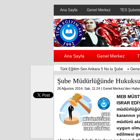
Ana Sayfa
Genel Merkez
TES Şubele
Ana Sayfa
Genel Merkez
T
Türk Eğitim-Sen Ankara 5 No.lu Şube
»
Genel
Şube Müdürlüğünde Hukuksuz
26 Ağustos 2014, Salı, 11:24 |
Genel Merkez'den Haber
MEB MÜST
ISRAR EDİY
müdürlüğü 
kararının 
müdürü ata
uygun olma
edilmesi g