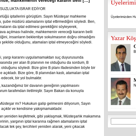
linde, mahkemenin vereceği kararın belli […]
Üyelerimi
SUZLUKTA ISRAR EDİYOR
rlüğü iptallerini görüştüm. Sayın Müsteşar mahkeme
Üyelerimizden Ha
 şube müdürü atamalarını iptal ettirmediğini söyledi. Ben,
ların da iptal edilmesi gerektiğini söyleyerek,
dava açılması halinde, mahkemenin vereceği kararın belli
Üyelerimizden Ha
Yazar Köş
ini, insanların beklentiye sokulmasının doğru olmadığını
 şekilde olduğunu, atamaları iptal etmeyeceğini söyledi.
O
B
ili, yargı kararını uygulamamaktan suç duyurusunda
masında yer alan B planının ne olduğunu da sordum, B
olduğunu söyledi. Bize göre B planı ifadesinden böyle bir
açıkladı. Bize göre, B planından kastı, atamaları iptal
edecek, bir yol bulmaktır.
N
, kazandığımız bir davanın gereğinin yapılmasını
um tarafımdan iletilmiştir. Sayın Bakan da konuyla
 Müsteşar mı? Hukukun galip gelmesini diliyorum, Sayın
 açıktır ve kendisine yakışmamaktadır.
ları yeniden keşfetmek, gibi yaklaşmak, Müsteşarlık makamına
Arama:
rinin, yargının iptal kararına rağmen atamalarını iptal
lacak tek şey, tercihleri yeniden alarak, yeni çıkacak