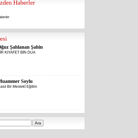
zden Haberler
berler
berler
esi
ğuz Şahlanan Şahin
İR KIYAFET BİN DUA
Muammer Soylu
asıl Bir Meslekî Eğitim