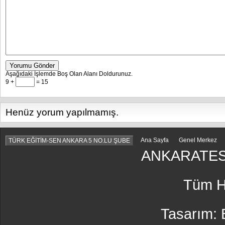
Yorumu Gönder
Aşağıdaki İşlemde Boş Olan Alanı Doldurunuz.
9 +
= 15
Henüz yorum yapılmamış.
Ana Sayfa
Genel Merkez
TÜRK EĞİTİM-SEN ANKARA 5 NO.LU ŞUBE
ANKARATES
Tüm Ha
Tasarım: