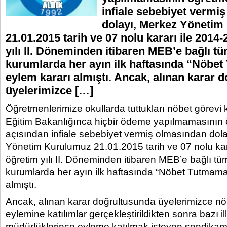
infiale sebebiyet vermi
dolayı, Merkez Yöneti
21.01.2015 tarih ve 07 nolu kararı ile 2014
yılı II. Döneminden itibaren MEB’e bağlı t
kurumlarda her ayın ilk haftasında “Nöbe
eylem kararı almıştı. Ancak, alınan karar 
üyelerimizce […]
Öğretmenlerimize okullarda tuttukları nöbet görevi ka
Eğitim Bakanlığınca hiçbir ödeme yapılmamasının 
açısından infiale sebebiyet vermiş olmasından dol
Yönetim Kurulumuz 21.01.2015 tarih ve 07 nolu kar
öğretim yılı II. Döneminden itibaren MEB’e bağlı tü
kurumlarda her ayın ilk haftasında “Nöbet Tutmama
almıştı.
Ancak, alınan karar doğrultusunda üyelerimizce n
eylemine katılımlar gerçekleştirildikten sonra bazı il
müdürlüklerince eyleme katılmak isteyen sendikamı