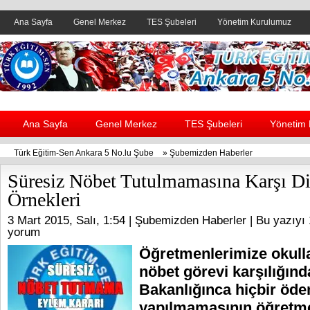
Ana Sayfa
Genel Merkez
TES Şubeleri
Yönetim Kurulumuz
Header yanı reklam alanı
Ana Sayfa
Genel Merkez
TES Şubeleri
Yönetim
Türk Eğitim-Sen Ankara 5 No.lu Şube
»
Şubemizden Haberler
Süresiz Nöbet Tutulmamasına Karşı Di
Örnekleri
3 Mart 2015, Salı, 1:54 |
Şubemizden Haberler
| Bu yazıyı 
yorum
Öğretmenlerimize okulla
nöbet görevi karşılığınd
Bakanlığınca hiçbir öd
yapılmamasının öğretme