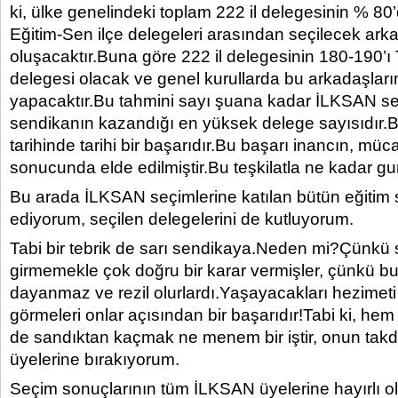
ki, ülke genelindeki toplam 222 il delegesinin % 80
Eğitim-Sen ilçe delegeleri arasından seçilecek ar
oluşacaktır.Buna göre 222 il delegesinin 180-190’ı
delegesi olacak ve genel kurullarda bu arkadaşlar
yapacaktır.Bu tahmini sayı şuana kadar İLKSAN se
sendikanın kazandığı en yüksek delege sayısıdır.
tarihinde tarihi bir başarıdır.Bu başarı inancın, mü
sonucunda elde edilmiştir.Bu teşkilatla ne kadar gur
Bu arada İLKSAN seçimlerine katılan bütün eğitim s
ediyorum, seçilen delegelerini de kutluyorum.
Tabi bir tebrik de sarı sendikaya.Neden mi?Çünkü
girmemekle çok doğru bir karar vermişler, çünkü bu
dayanmaz ve rezil olurlardı.Yaşayacakları hezimet
görmeleri onlar açısından bir başarıdır!Tabi ki, h
de sandıktan kaçmak ne menem bir iştir, onun takd
üyelerine bırakıyorum.
Seçim sonuçlarının tüm İLKSAN üyelerine hayırlı olm