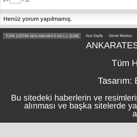
6 +
= 12
Henüz yorum yapılmamış.
Ana Sayfa
Genel Merkez
TÜRK EĞİTİM-SEN ANKARA 5 NO.LU ŞUBE
ANKARATES
Tüm Ha
Tasarım:
Bu sitedeki haberlerin ve resimleri
alınması ve başka sitelerde y
a