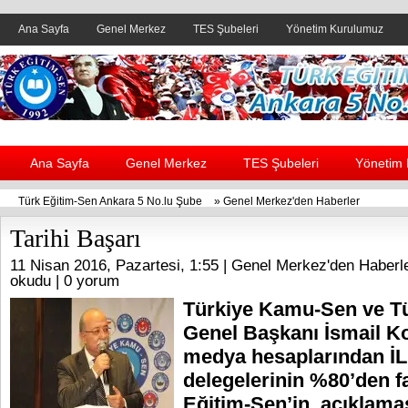
Ana Sayfa
Genel Merkez
TES Şubeleri
Yönetim Kurulumuz
Header yanı reklam alanı
Ana Sayfa
Genel Merkez
TES Şubeleri
Yönetim
Türk Eğitim-Sen Ankara 5 No.lu Şube
»
Genel Merkez'den Haberler
Tarihi Başarı
11 Nisan 2016, Pazartesi, 1:55 |
Genel Merkez'den Haberl
okudu |
0 yorum
Türkiye Kamu-Sen ve T
Genel Başkanı İsmail K
medya hesaplarından 
delegelerinin %80’den f
Eğitim-Sen’in açıklama