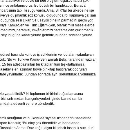
ar alabiliyor ve böyle bir lobi oluşturmuşlar. Ama biz çok
yeterince anlatamıyoruz. Bu büyük bir handikaptır. Burada
ar partisinin tabii ki suçu vardır. Ama, STK’lar bu ülkede ne işe
kiye’ye düşmanlık söz konusu olduğunda rol kapmaya çalışan
lduğunda sesi çıkan STK sayısı bir elin parmağını geçmiyor.
kiye Kamu-Sen ve Türk Eğitim-Sen, olarak milli meselelerde
emeğimizi, paramızı, imkânlarımızı harcamaktan çekinmedik.
r şeyi bugüne kadar yerine getirdik, bundan sonrada yerine
ve görsel basında konuyu işlediklerinin ve iddiaları yalanlayan
oncuk; “Bu yıl Türkiye Kamu-Sen Emrah Bekçi tarafından yazılan
ı. 15 bin adet bastırılan bu kitapları tüm teşkilatlarımıza
asebiyle en azından böyle bir kitap bastırarak doğruları
itabı yayınladık. Bundan sonrada aynı sorumlulukla yolumuza
 Ne yapabilirdik? İki toplumun birbirini boğazlamasına
bizi sırtımızdan hançerleyenleri içinde barındıran bir
arı daha güvenli yerlere gönderdik.
emli olduğunu ve bu konuda siyasal iktidarların ifadelerine,
apan Koncuk; “Bu olay çok önemlidir ve her alanda
aşbakan Ahmet Davutoğlu diyor ki ‘tehcir insanlık suçudur.’