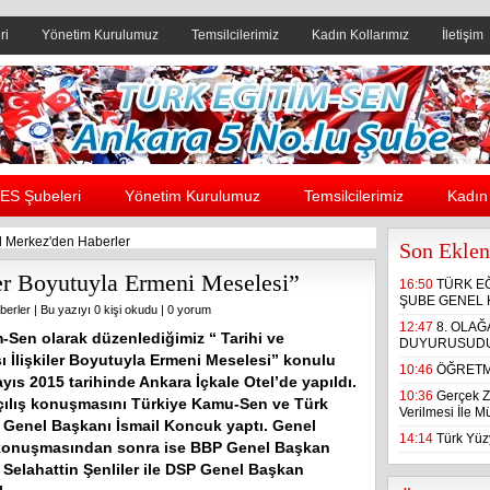
ri
Yönetim Kurulumuz
Temsilcilerimiz
Kadın Kollarımız
İletişim
Header yanı reklam alanı
ES Şubeleri
Yönetim Kurulumuz
Temsilcilerimiz
Kadın 
 Merkez'den Haberler
Son Eklen
iler Boyutuyla Ermeni Meselesi”
16:50
TÜRK E
ŞUBE GENEL 
berler
| Bu yazıyı 0 kişi okudu |
0 yorum
12:47
8. OLA
m-Sen olarak düzenlediğimiz “ Tarihi ve
DUYURUSUD
sı İlişkiler Boyutuyla Ermeni Meselesi” konulu
10:46
ÖĞRETM
yıs 2015 tarihinde Ankara İçkale Otel’de yapıldı.
10:36
Gerçek Z
ılış konuşmasını Türkiye Kamu-Sen ve Türk
Verilmesi İle 
 Genel Başkanı İsmail Koncuk yaptı. Genel
14:14
Türk Yüzy
konuşmasından sonra ise BBP Genel Başkan
 Selahattin Şenliler ile DSP Genel Başkan