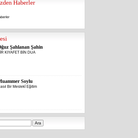
zden Haberler
berler
berler
esi
ğuz Şahlanan Şahin
İR KIYAFET BİN DUA
Muammer Soylu
asıl Bir Meslekî Eğitim