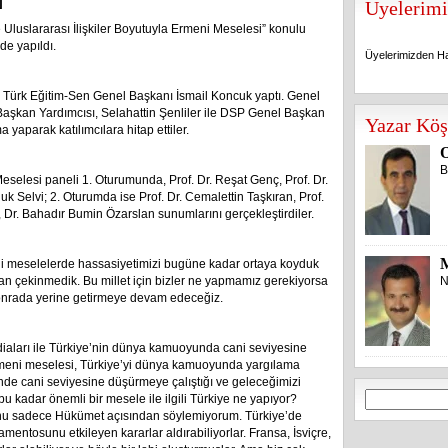
]
Üyelerimi
 Uluslararası İlişkiler Boyutuyla Ermeni Meselesi” konulu
de yapıldı.
Üyelerimizden Ha
 Türk Eğitim-Sen Genel Başkanı İsmail Koncuk yaptı. Genel
Üyelerimizden Ha
şkan Yardımcısı, Selahattin Şenliler ile DSP Genel Başkan
Yazar Köş
aparak katılımcılara hitap ettiler.
O
B
Meselesi paneli 1. Oturumunda, Prof. Dr. Reşat Genç, Prof. Dr.
luk Selvi; 2. Oturumda ise Prof. Dr. Cemalettin Taşkıran, Prof.
Dr. Bahadır Bumin Özarslan sunumlarını gerçekleştirdiler.
li meselelerde hassasiyetimizi bugüne kadar ortaya koyduk
an çekinmedik. Bu millet için bizler ne yapmamız gerekiyorsa
N
sonrada yerine getirmeye devam edeceğiz.
iaları ile Türkiye’nin dünya kamuoyunda cani seviyesine
Ermeni meselesi, Türkiye’yi dünya kamuoyunda yargılama
nünde cani seviyesine düşürmeye çalıştığı ve geleceğimizi
Arama:
bu kadar önemli bir mesele ile ilgili Türkiye ne yapıyor?
nu sadece Hükümet açısından söylemiyorum. Türkiye’de
entosunu etkileyen kararlar aldırabiliyorlar. Fransa, İsviçre,