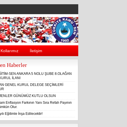
Kollarımız
İletişim
en Haberler
ĞİTİM-SEN ANKARA 5 NOLU ŞUBE 8.OLAĞAN
KURUL İLANI
ĞAN GENEL KURUL DELEGE SEÇİMLERİ
UR
ENLER GÜNÜMÜZ KUTLU OLSUN
am Enflasyon Farkının Yanı Sıra Refah Payının
Mümkün Olur.
ılı Eğitimle İnşa Edilecektir!