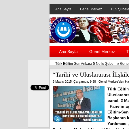
Ana Sayfa
Genel Merkez
TES Şubele
Ana Sayfa
Genel Merkez
T
Türk Eğitim-Sen Ankara 5 No.lu Şube
»
Genel
“Tarihi ve Uluslararası İlişk
6 Mayıs 2015, Çarşamba, 9:38 |
Genel Merkez'den Ha
Türk Eğiti
Uluslarara
panel, 2 Ma
Panelin aç
Eğitim-Sen
Başkanın 
Yardımcısı,