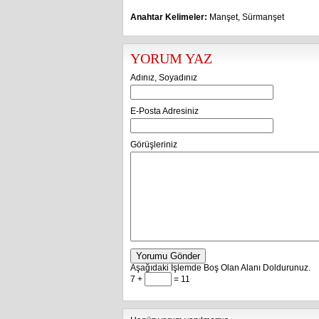
Anahtar Kelimeler:
Manşet
,
Sürmanşet
YORUM YAZ
Adınız, Soyadınız
E-Posta Adresiniz
Görüşleriniz
Yorumu Gönder
Aşağıdaki İşlemde Boş Olan Alanı Doldurunuz.
7 +
= 11