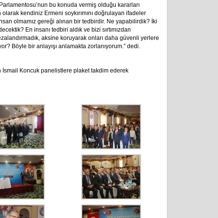
Parlamentosu’nun bu konuda vermiş olduğu kararları
 olarak kendiniz Ermeni soykırımını doğrulayan ifadeler
insan olmamız gereği alınan bir tedbirdir. Ne yapabilirdik? İki
ektik? En insanı tedbiri aldık ve bizi sırtımızdan
cezalandırmadık, aksine koruyarak onları daha güvenli yerlere
luyor? Böyle bir anlayışı anlamakta zorlanıyorum.” dedi.
smail Koncuk panelistlere plaket takdim ederek