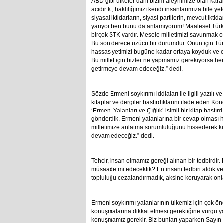
ABD gibi ülkeler dahi bizim aleyhimize olan kararl
acıdır ki, haklılığımızı kendi insanlarımıza bile 
siyasal iktidarların, siyasi partilerin, mevcut iktid
yarıyor ben bunu da anlamıyorum! Maalesef Tür
birçok STK vardır. Mesele milletimizi savunmak o
Bu son derece üzücü bir durumdur. Onun için Tür
hassasiyetimizi bugüne kadar ortaya koyduk ve 
Bu millet için bizler ne yapmamız gerekiyorsa he
getirmeye devam edeceğiz.” dedi.
Sözde Ermeni soykırımı iddiaları ile ilgili yazılı 
kitaplar ve dergiler bastırdıklarını ifade eden K
‘Ermeni Yalanları ve Çığlık’ isimli bir kitap bastırd
gönderdik. Ermeni yalanlarına bir cevap olması h
milletimize anlatma sorumluluğunu hissederek k
devam edeceğiz.” dedi.
Tehcir, insan olmamız gereği alınan bir tedbirdir.
müsaade mi edecektik? En insanı tedbiri aldık ve 
topluluğu cezalandırmadık, aksine koruyarak onl
Ermeni soykırımı yalanlarının ülkemiz için çok ön
konuşmalarına dikkat etmesi gerektiğine vurgu y
konuşmamız gerekir. Biz bunları yaparken Sayın B