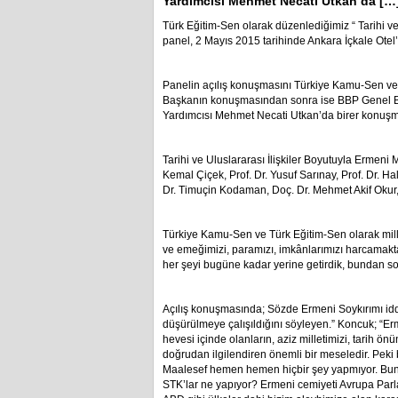
Yardımcısı Mehmet Necati Utkan’da […
Türk Eğitim-Sen olarak düzenlediğimiz “ Tarihi ve
panel, 2 Mayıs 2015 tarihinde Ankara İçkale Otel’
Panelin açılış konuşmasını Türkiye Kamu-Sen ve
Başkanın konuşmasından sonra ise BBP Genel Ba
Yardımcısı Mehmet Necati Utkan’da birer konuşma y
Tarihi ve Uluslararası İlişkiler Boyutuyla Ermeni 
Kemal Çiçek, Prof. Dr. Yusuf Sarınay, Prof. Dr. Ha
Dr. Timuçin Kodaman, Doç. Dr. Mehmet Akif Okur, 
Türkiye Kamu-Sen ve Türk Eğitim-Sen olarak mil
ve emeğimizi, paramızı, imkânlarımızı harcamakt
her şeyi bugüne kadar yerine getirdik, bundan 
Açılış konuşmasında; Sözde Ermeni Soykırımı idd
düşürülmeye çalışıldığını söyleyen.” Koncuk; “
hevesi içinde olanların, aziz milletimizi, tarih ö
doğrudan ilgilendiren önemli bir meseledir. Peki 
Maalesef hemen hemen hiçbir şey yapmıyor. Bu
STK’lar ne yapıyor? Ermeni cemiyeti Avrupa Parlam