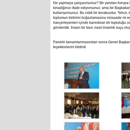
Ne yapmaya çalışıyorsunuz? Bir yandan Avrupa 
kınadığınızı ifade ediyorsunuz; ama bir Başbakan
kullanıyorsunuz. Bu ciddi bir tenakuzdur. Tehcir, 
toplumun birbirini boğazlamasına müsaade mi edec
hançerleyenleri içinde barındıran bir topluluğu 
gönderdik. İnsanı bir tavır, nasıl insanlık suçu o
Panelin tamamlanmasından sonra Genel Başkan İ
teşekkürlerini bildirdi.