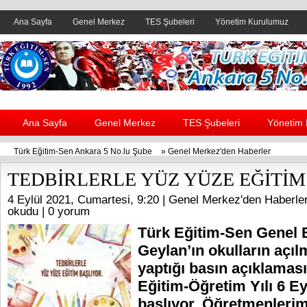
Ana Sayfa
Genel Merkez
TES Şubeleri
Yönetim Kurulumuz
Header yanı reklam alanı
Ana Sayfa
Genel Merkez
TES Şubeleri
Yönetim
Türk Eğitim-Sen Ankara 5 No.lu Şube
»
Genel Merkez'den Haberler
TEDBİRLERLE YÜZ YÜZE EĞİTİM
4 Eylül 2021, Cumartesi, 9:20 |
Genel Merkez'den Haberle
okudu |
0 yorum
Türk Eğitim-Sen Genel 
Geylan’ın okulların açıl
yaptığı basın açıklaması
Eğitim-Öğretim Yılı 6 Ey
başlıyor. Öğretmenlerim