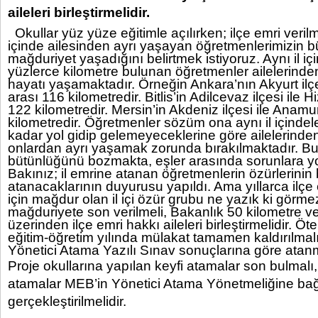
aileleri birleştirmelidir.
Okullar yüz yüze eğitimle açılırken; ilçe emri verilme
içinde ailesinden ayrı yaşayan öğretmenlerimizin b
mağduriyet yaşadığını belirtmek istiyoruz. Aynı il iç
yüzlerce kilometre bulunan öğretmenler ailelerinden
hayatı yaşamaktadır. Örneğin Ankara’nın Akyurt ilçes
arası 116 kilometredir. Bitlis’in Adilcevaz ilçesi ile H
122 kilometredir. Mersin’in Akdeniz ilçesi ile Anamur
kilometredir. Öğretmenler sözüm ona aynı il içinde
kadar yol gidip gelemeyeceklerine göre ailelerinden
onlardan ayrı yaşamak zorunda bırakılmaktadır. Bu
bütünlüğünü bozmakta, eşler arasında sorunlara yo
Bakınız; il emrine atanan öğretmenlerin özürlerinin
atanacaklarının duyurusu yapıldı. Ama yıllarca ilçe 
için mağdur olan il içi özür grubu ne yazık ki görme
mağduriyete son verilmeli, Bakanlık 50 kilometre ve 
üzerinden ilçe emri hakkı aileleri birleştirmelidir. Ö
eğitim-öğretim yılında mülakat tamamen kaldırılmalı
Yönetici Atama Yazılı Sınav sonuçlarına göre atanm
Proje okullarına yapılan keyfi atamalar son bulmalı,
atamalar MEB’in Yönetici Atama Yönetmeliğine bağl
gerçekleştirilmelidir.