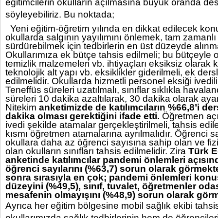
eğitimcilerin okulların açılmasına büyük oranda des
söyleyebiliriz. Bu noktada;
Yeni eğitim-öğretim yılında en dikkat edilecek kon
okullarda salgının yayılımını önlemek, tam zamanlı
sürdürebilmek için tedbirlerin en üst düzeyde alınm
Okullarımıza ek bütçe tahsis edilmeli; bu bütçeyle 
temizlik malzemeleri vb. ihtiyaçları eksiksiz olarak 
teknolojik alt yapı vb. eksiklikler giderilmeli, ek dersl
edilmelidir. Okullarda hizmetli personel eksiği ivedili
Teneffüs süreleri uzatılmalı, sınıflar sıklıkla havalan
süreleri 10 dakika azaltılarak, 30 dakika olarak aya
Nitekim
anketimizde de
katılımcıların %66,8’i de
dakika olması gerektiğini ifade etti.
Öğretmen açığ
ivedi şekilde atamalar gerçekleştirilmeli, tahsis edi
kısmı öğretmen atamalarına ayrılmalıdır. Öğrenci s
okullara daha az öğrenci sayısına sahip olan ve fiz
olan okulların sınıfları tahsis edilmelidir. Zira
Türk E
anketinde
katılımcılar pandemi önlemleri açısı
öğrenci sayılarını (%63,7) sorun olarak görmekt
sonra sırasıyla en çok; pandemi önlemleri konu
düzeyini (%49,5), sınıf, tuvalet, öğretmenler odas
mesafenin olmayışını (%48,9) sorun olarak görm
Ayrıca her eğitim bölgesine mobil sağlık ekibi tahs
okullarımızda sağlık tedbirlerinin hem de öğrenciler